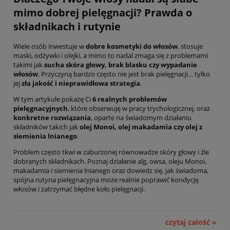
mimo dobrej pielęgnacji? Prawda o
składnikach i rutynie
Wiele osób inwestuje w
dobre kosmetyki do włosów
, stosuje
maski, odżywki i olejki, a mimo to nadal zmaga się z problemami
takimi jak
sucha skóra głowy, brak blasku czy wypadanie
włosów
. Przyczyną bardzo często nie jest brak pielęgnacji… tylko
jej
zła jakość i nieprawidłowa strategia
.
W tym artykule pokażę Ci
6 realnych problemów
pielęgnacyjnych
, które obserwuję w pracy trychologicznej, oraz
konkretne rozwiązania
, oparte na świadomym działaniu
składników takich jak
olej Monoi, olej makadamia czy olej z
siemienia lnianego
.
Problem często tkwi w zaburzonej równowadze skóry głowy i źle
dobranych składnikach. Poznaj działanie alg, owsa, oleju Monoi,
makadamia i siemienia lnianego oraz dowiedz się, jak świadoma,
spójna rutyna pielęgnacyjna może realnie poprawić kondycję
włosów i zatrzymać błędne koło pielęgnacji.
czytaj całość »