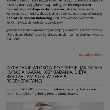
W tym przewodniku – przygotowanym przez trychologa w oparciu
o realną praktykę gabinetową – odkryjesz
dlaczego skóra
naprawdę produkuje za dużo sebum
, jakie badania warto
wykonać, co zmienić w diecie i jak krok po kroku stosować kurację
Kaaral K05 Sebum Balancing PRO
, aby wreszcie wrócić do
lekkich, świeżych i uniesionych włosów.
Jeśli chcesz znaleźć
prawdziwą przyczynę
problemu i zacząć terapię,
która działa dłużej niż do kolejnego mycia – ten artykuł jest właśnie
dla Ciebie.
czytaj całość »
WYPADANIE WŁOSÓW PO STRESIE: JAK DZIAŁA
KURACJA KAARAL K05? BADANIA, DIETA,
REVITAE I AMPUŁKI W TERAPII
REGENERACYJNEJ
Dodano:
03-12-2025
w kategorii:
Pełne Kuracje Trychologiczne
autor:
Specjalista Trycholog Renata Modzelewska