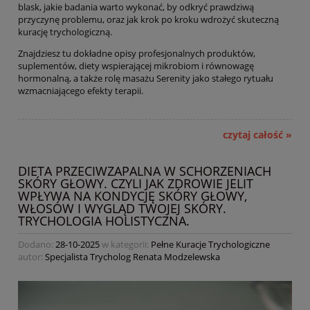
blask, jakie badania warto wykonać, by odkryć prawdziwą
przyczynę problemu, oraz jak krok po kroku wdrożyć skuteczną
kurację trychologiczną.
Znajdziesz tu dokładne opisy profesjonalnych produktów,
suplementów, diety wspierającej mikrobiom i równowagę
hormonalną, a także rolę masażu Serenity jako stałego rytuału
wzmacniającego efekty terapii.
czytaj całość »
DIETA PRZECIWZAPALNA W SCHORZENIACH
SKÓRY GŁOWY. CZYLI JAK ZDROWIE JELIT
WPŁYWA NA KONDYCJĘ SKÓRY GŁOWY,
WŁOSÓW I WYGLĄD TWOJEJ SKÓRY.
TRYCHOLOGIA HOLISTYCZNA.
Dodano:
28-10-2025
w kategorii:
Pełne Kuracje Trychologiczne
autor:
Specjalista Trycholog Renata Modzelewska