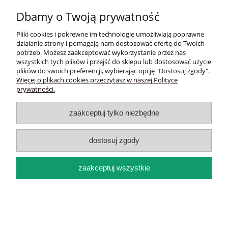
Dbamy o Twoją prywatność
Pliki cookies i pokrewne im technologie umożliwiają poprawne
działanie strony i pomagają nam dostosować ofertę do Twoich
potrzeb. Możesz zaakceptować wykorzystanie przez nas
wszystkich tych plików i przejść do sklepu lub dostosować użycie
plików do swoich preferencji, wybierając opcję "Dostosuj zgody".
Więcej o plikach cookies przeczytasz w naszej Polityce
prywatności.
zaakceptuj tylko niezbędne
Dlaczego Twój kolor szybko się
dostosuj zgody
wypłukuje? Poznaj 5 najczęstszych
błędów
zaakceptuj wszystkie
Farbowane włosy wymagają specjalnej troski – inaczej kolor
blaknie, a włosy stają się suche i matowe. Najczęstsze błędy? Mycie
agresywnym szamponem z SLS, brak nawilżenia, stylizacja bez
ochrony, kosmetyki z silikonami i... brak regularnej rutyny.
Jeśli zależy Ci na intensywnym kolorze, miękkości i blasku, postaw