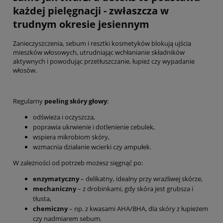
każdej pielęgnacji - zwłaszcza w
trudnym okresie jesiennym
Zanieczyszczenia, sebum i resztki kosmetyków blokują ujścia
mieszków włosowych, utrudniając wchłanianie składników
aktywnych i powodując przetłuszczanie, łupież czy wypadanie
włosów.
Regularny
peeling skóry głowy
:
odświeża i oczyszcza,
poprawia ukrwienie i dotlenienie cebulek,
wspiera mikrobiom skóry,
wzmacnia działanie wcierki czy ampułek.
W zależności od potrzeb możesz sięgnąć po:
enzymatyczny
– delikatny, idealny przy wrażliwej skórze,
mechaniczny
– z drobinkami, gdy skóra jest grubsza i
tłusta,
chemiczny
– np. z kwasami AHA/BHA, dla skóry z łupieżem
czy nadmiarem sebum.