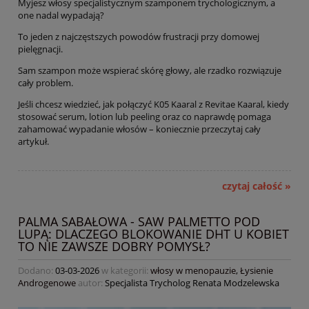
Myjesz włosy specjalistycznym szamponem trychologicznym, a
one nadal wypadają?
To jeden z najczęstszych powodów frustracji przy domowej
pielęgnacji.
Sam szampon może wspierać skórę głowy, ale rzadko rozwiązuje
cały problem.
Jeśli chcesz wiedzieć, jak połączyć K05 Kaaral z Revitae Kaaral, kiedy
stosować serum, lotion lub peeling oraz co naprawdę pomaga
zahamować wypadanie włosów – koniecznie przeczytaj cały
artykuł.
czytaj całość »
PALMA SABAŁOWA - SAW PALMETTO POD
LUPĄ: DLACZEGO BLOKOWANIE DHT U KOBIET
TO NIE ZAWSZE DOBRY POMYSŁ?
Dodano:
03-03-2026
w kategorii:
włosy w menopauzie
,
Łysienie
Androgenowe
autor:
Specjalista Trycholog Renata Modzelewska