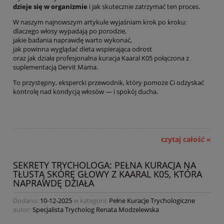
dzieje się w organizmie
i jak skutecznie zatrzymać ten proces.
W naszym najnowszym artykule wyjaśniam krok po kroku:
dlaczego włosy wypadają po porodzie,
jakie badania naprawdę warto wykonać,
jak powinna wyglądać dieta wspierająca odrost
oraz jak działa profesjonalna kuracja Kaaral K05 połączona z
suplementacją Dervit Mama.
To przystępny, ekspercki przewodnik, który pomoże Ci odzyskać
kontrolę nad kondycją włosów — i spokój ducha.
czytaj całość »
SEKRETY TRYCHOLOGA: PEŁNA KURACJA NA
TŁUSTĄ SKÓRĘ GŁOWY Z KAARAL K05, KTÓRA
NAPRAWDĘ DZIAŁA
Dodano:
10-12-2025
w kategorii:
Pełne Kuracje Trychologiczne
autor:
Specjalista Trycholog Renata Modzelewska