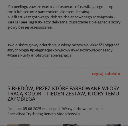
Po peelingu zawsze warto zastosować coś nawilżającego — np.
tonik lub serum z pantenolem, aloesem, betainą.
A jeśli szukasz gotowego, dobrze zbalansowanego rozwiązania –
Kaaral peeling K05
łączy delikatne złuszczanie z pielęgnacją skóry
głowy bez jej przesuszania.
Twoja skóra głowy odetchnie, a włosy odzyskają lekkość i objętość
#trychologia #pielęgnacjaskórygłowy #włosyzdroweodnasady
#KaaralPurify #holistycznapielęgnacja
czytaj całość »
5 BŁĘDÓW, PRZEZ KTÓRE FARBOWANE WŁOSY
TRACĄ KOLOR – I JEDEN ZESTAW, KTÓRY TEMU
ZAPOBIEGA
Dodano:
05-08-2025
w kategorii:
Włosy farbowane
autor:
Specjalista Trycholog Renata Modzelewska