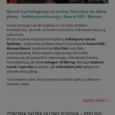
Rytuał trychologiczny na suchą i łuszczącą się skórę
głowy – holistyczna kuracja z Kaaral K05 i Maraes
Sucha, łuszcząca się skóra głowy to nie tylko problem
kosmetyczny, ale znak, że bariera ochronna i mikrobiom skóry są
zaburzone.
W tym artykule znajdziesz kompletny,
holistyczny rytuał
lipidowy
– połączenie profesjonalnych kosmetyków
Kaaral K05
i
Maraes Monoi
, suplementów
Vita Diet
oraz diety
przeciwzapalnej, która wspiera regenerację od środka.
Dowiesz się, jak przywrócić równowagę, odbudować barierę
hydrolipidową, jak działa
kolagen 10 000 mg
, dlaczego
badania
nerek i wątroby
są ważne, i jak
mikrobiom jelit
wpływa na
zdrowie skóry głowy.
To kompletny plan, który przywraca skórze spokój, a włosom –
zdrowie i blask
czytaj całość »
ZDROWA SKÓRA GŁOWY JESIENIĄ – PEELING,