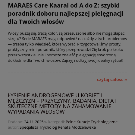
MARAES Care Kaaral od A do Z: szybki
poradnik doboru najlepszej pielęgnacji
dla Twoich włosów
Włosy puszą się, tracą kolor, są przesuszone albo nie mogą złapać
skrętu? Serie MARAES mają odpowiedź na każdy z tych problemów
— trzeba tylko wiedzieć, którą wybrać. Przygotowaliśmy prosty,
praktyczny mini-poradnik, który przeprowadzi Cię krok po kroku
przez wszystkie linie i pomoże znaleźć pielęgnację stworzoną
dokładnie dla Twoich włosów. Zajrzyj i odkryj swój idealny rytuał!
czytaj całość »
ŁYSIENIE ANDROGENOWE U KOBIET I
MĘŻCZYZN – PRZYCZYNY, BADANIA, DIETA I
SKUTECZNE METODY NA ZAHAMOWANIE
WYPADANIA WŁOSÓW
Dodano:
24-11-2025
w kategorii:
Pełne Kuracje Trychologiczne
autor:
Specjalista Trycholog Renata Modzelewska