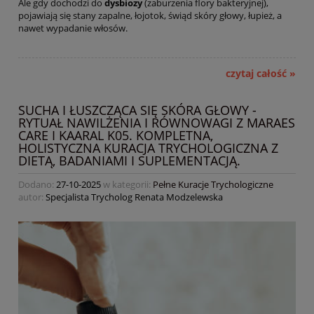
Ale gdy dochodzi do
dysbiozy
(zaburzenia flory bakteryjnej),
pojawiają się stany zapalne, łojotok, świąd skóry głowy, łupież, a
nawet wypadanie włosów.
czytaj całość »
SUCHA I ŁUSZCZĄCA SIĘ SKÓRA GŁOWY -
RYTUAŁ NAWILŻENIA I RÓWNOWAGI Z MARAES
CARE I KAARAL K05. KOMPLETNA,
HOLISTYCZNA KURACJA TRYCHOLOGICZNA Z
DIETĄ, BADANIAMI I SUPLEMENTACJĄ.
Dodano:
27-10-2025
w kategorii:
Pełne Kuracje Trychologiczne
autor:
Specjalista Trycholog Renata Modzelewska