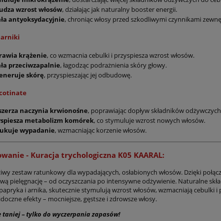
e i pobudza wzrost,
Wzrost, Wzmacnia Cebulki,
udza wzrost włosów
, działając jak naturalny booster energii.
102,00 zł
164,00 zł
czny przy łysieniu
Hamuje Wypadanie. Natural
ała antyoksydacyjnie
, chroniąc włosy przed szkodliwymi czynnikami zewn
nowym, dla kobiet i
ekstrakty. Arnika, pokrzywa
do koszyka
do koszyka
 oczyszcza i regeneruje
pieprzowiec. Wzmocnione
 arniki
rę głowy 250 ml
wchłanianie.
rawia krążenie
, co wzmacnia cebulki i przyspiesza wzrost włosów.
ała przeciwzapalnie
, łagodząc podrażnienia skóry głowy.
eneruje skórę
, przyspieszając jej odbudowę.
cotinate
szerza naczynia krwionośne
, poprawiając dopływ składników odżywczych
yspiesza metabolizm komórek
, co stymuluje wzrost nowych włosów.
ukuje wypadanie
, wzmacniając korzenie włosów.
wanie -
Kuracja trychologiczna K05 KAARAL:
ziwy zestaw ratunkowy dla wypadających, osłabionych włosów. Dzięki połąc
ą pielęgnację – od oczyszczania po intensywne odżywienie. Naturalne składn
papryka i arnika, skutecznie stymulują wzrost włosów, wzmacniają cebulki i
idoczne efekty – mocniejsze, gęstsze i zdrowsze włosy.
 taniej – tylko do wyczerpania zapasów!