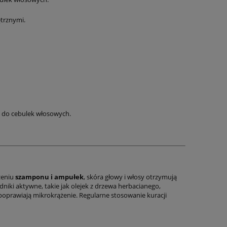
Stymuluje komórki macierzyste |
Nawilżenie, 
197,00 zł
138,
ne
Pobudza Porost | Uaktywnia
kontrola pusze
ętrznymi.
,
uśpione cebulki włosów |
Pantenol i Ole
do koszyka
do ko
Zagęszcza Włosy | Naturalna
4.00-5.00 | B
Formuła Bez Parabenów i
olejów mineraln
Silikonów | 50 ml
gładkość be
 do cebulek włosowych.
zeniu
szamponu i ampułek
, skóra głowy i włosy otrzymują
iki aktywne, takie jak olejek z drzewa herbacianego,
 poprawiają mikrokrążenie. Regularne stosowanie kuracji