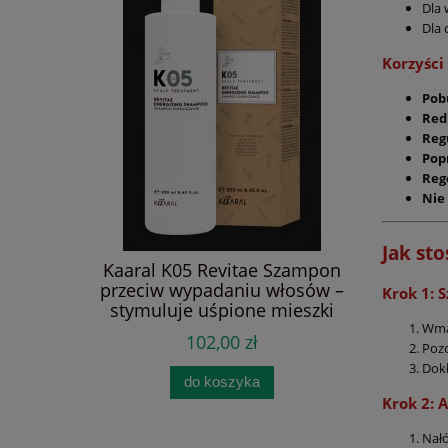
Dla 
Dla 
Korzyści
Pob
Red
Reg
Pop
Reg
Nie
danie
Jak st
 Kuracja -
Kaaral K05 Revitae Szampon
Zestaw 
05 100 ml,
przeciw wypadaniu włosów –
Care - D
Krok 1: 
 Revitae
stymuluje uśpione mieszki
Włosów C
 PRO Hair
włosowe i pobudza wzrost,
Nawilż
Wmas
102,00 zł
giczny
0 zł
skuteczny przy łysieniu
Wegań
Pozo
adaniu
0 zł
androgenowym, dla kobiet i
Szampon 
Dokł
 porost
do koszyka
mężczyzn, oczyszcza i regeneruje
ml + Pi
 dieta
Krok 2: 
skórę głowy 250 ml
Nałó