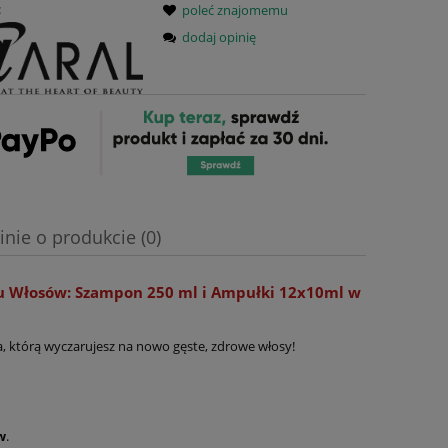
:
poleć znajomemu
dodaj opinię
inie o produkcie (0)
iu Włosów: Szampon 250 ml i Ampułki 12x10ml w
a, którą wyczarujesz na nowo gęste, zdrowe włosy!
w
.