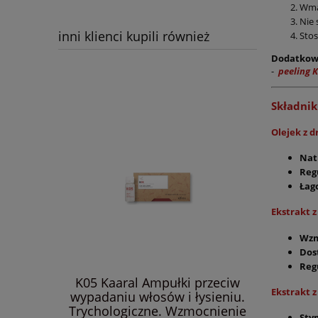
Wmas
Nie 
inni klienci kupili również
Stos
Dodatkow
-
peeling 
Składnik
Olejek z 
Nat
Reg
Łag
Ekstrakt 
Wzm
Dos
Reg
K05 Kaaral Ampułki przeciw
Kaaral 
Ekstrakt z
wypadaniu włosów i łysieniu.
przeciw
Trychologiczne. Wzmocnienie
stymul
Sty