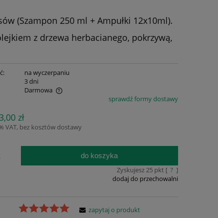
osów (Szampon 250 ml + Ampułki 12x10ml).
olejkiem z drzewa herbacianego, pokrzywą,
ć:
na wyczerpaniu
:
3 dni
Darmowa
sprawdź formy dostawy
ualnych kosztów
3,00 zł
3% VAT, bez kosztów dostawy
do koszyka
.
Zyskujesz
25
pkt [
?
]
dodaj do przechowalni
zapytaj o produkt