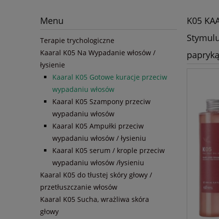
Menu
K05 KAA
Stymulu
Terapie trychologiczne
Kaaral K05 Na Wypadanie włosów /
papryką
łysienie
Kaaral K05 Gotowe kuracje przeciw
wypadaniu włosów
Kaaral K05 Szampony przeciw
wypadaniu włosów
Kaaral K05 Ampułki przeciw
wypadaniu włosów / łysieniu
Kaaral K05 serum / krople przeciw
wypadaniu włosów /łysieniu
Kaaral K05 do tłustej skóry głowy /
przetłuszczanie włosów
Kaaral K05 Sucha, wrażliwa skóra
głowy