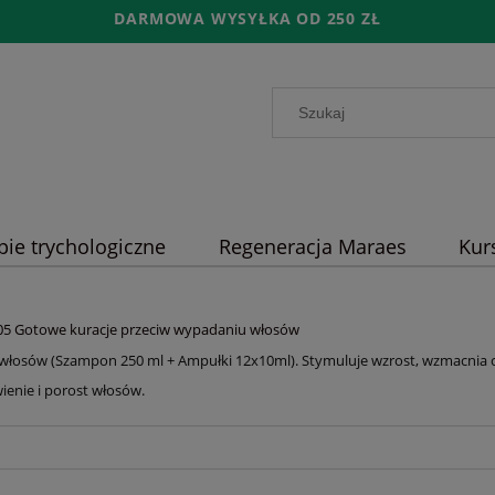
DARMOWA WYSYŁKA OD 250 ZŁ
pie trychologiczne
Regeneracja Maraes
Kur
05 Gotowe kuracje przeciw wypadaniu włosów
włosów (Szampon 250 ml + Ampułki 12x10ml). Stymuluje wzrost, wzmacnia ce
ienie i porost włosów.