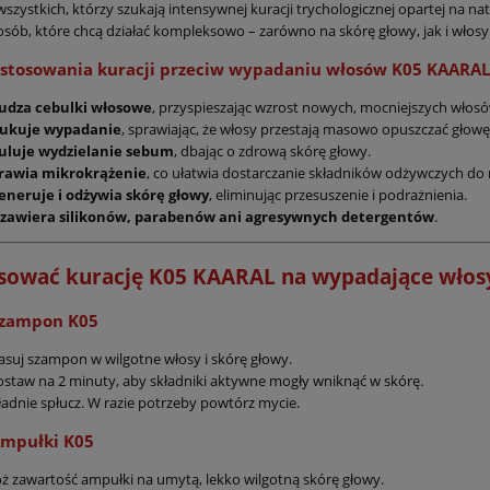
wszystkich, którzy szukają intensywnej kuracji trychologicznej opartej na na
osób, które chcą działać kompleksowo – zarówno na skórę głowy, jak i włosy
 stosowania kuracji przeciw wypadaniu włosów K05 KAARAL
udza cebulki włosowe
, przyspieszając wzrost nowych, mocniejszych włosó
ukuje wypadanie
, sprawiając, że włosy przestają masowo opuszczać głowę
uluje wydzielanie sebum
, dbając o zdrową skórę głowy.
rawia mikrokrążenie
, co ułatwia dostarczanie składników odżywczych d
eneruje i odżywia skórę głowy
, eliminując przesuszenie i podrażnienia.
 zawiera silikonów, parabenów ani agresywnych detergentów
.
osować kurację K05 KAARAL na wypadające włos
Kaaral Maraes Volume
Kaaral Maraes Volume Car
odający objetości. Do
Pianka Bez Gazu 200 ml –
Szampon K05
ienkich i osłabionych,
Darmowa dostawa !! Do Wło
ający, Wzmacniający,
Cienkich i Bez Objętości,
uj szampon w wilgotne włosy i skórę głowy.
470,00 zł
208,00 zł
ski, Bez Silikonów–
Objętość, Uniesienie,
staw na 2 minuty, aby składniki aktywne mogły wniknąć w skórę.
500 ml + Odżywka 500
Pogrubienie i Nawilżenie
adnie spłucz. W razie potrzeby powtórz mycie.
do koszyka
do koszyka
anka Bez Gazu 200 ml,
Cienkich Włosów z Kwase
Ampułki K05
Hialuronowym i Owsem
Czarnym (Stylizacja + Odżywk
ż zawartość ampułki na umytą, lekko wilgotną skórę głowy.