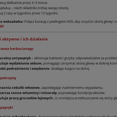
bez obciążania
uj delikatnie przez 3–5 minut.
spłukuj – niech składniki zrobią swoją robotę.
uj 2 razy w tygodniu przez 12 tygodni.
a wskazówka:
Połącz kurację z peelingiem K05, aby oczyścić skórę głowy i
K05
i aktywne i ich działanie
drzewa herbacianego
uralny antyseptyk
– eliminuje bakterie i grzyby odpowiedzialne za proble
uluje wydzielanie sebum
, pomagając utrzymać skórę głowy w dobrej kond
odzi podrażnienia i swędzenie
, działając kojąco na skórę.
z pokrzywy
acnia cebulki włosowe
, zapobiegając nadmiernemu wypadaniu.
tarcza cenne witaminy i minerały
, poprawiając kondycję włosów.
uluje pracę gruczołów łojowych
, co zmniejsza przetłuszczanie się skóry g
K05 Revitae Szampon
Kaaral K05 Serum Przeciw
 papryki
 wypadaniu włosów –
Wypadaniu Włosów .
uje uśpione mieszki
Trychologiczne. 50 ml – Pobu
muluje mikrokrążenie
, dostarczając więcej składników odżywczych do ce