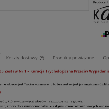
Producent
Koszty dostawy
Produkty powiązane
Op
Cena nie zawiera ewentualnych kosztów
05 Zestaw Nr 1 – Kuracja Trychologiczna Przeciw Wypadan
płatności
danie włosów jest Twoim koszmarem, to ten zestaw jest jak magiczna różdżk
?
osób, które widzą więcej włosów na szczotce niż na głowie.
tych, którzy chcą
wzmocnić cebulki
i
stymulować wzrost nowych włosó