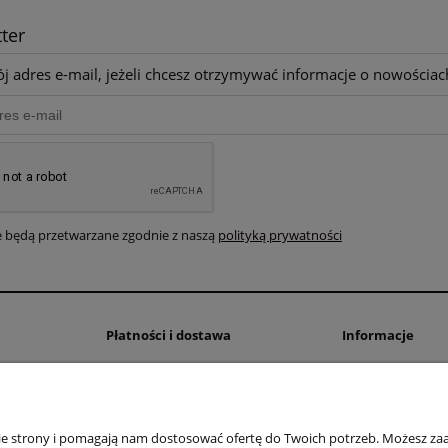
ter
j adres e-mail, jeżeli chcesz otrzymywać informacje o nowościac
 będą przetwarzane zgodnie z naszą
polityką prywatności
Płatności i dostawa
Informacje
Formy płatności
Regulamin sklepu
Darmowa Dostawa
Polityka prywatno
Wysyłka zagraniczna
nie strony i pomagają nam dostosować ofertę do Twoich potrzeb. Możesz zaa