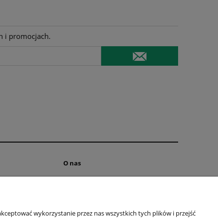
h i promocjach.
O nas
Kontakt i dane firmy
ści
Cetryfikowany Trycholog
o firmie
kceptować wykorzystanie przez nas wszystkich tych plików i przejść