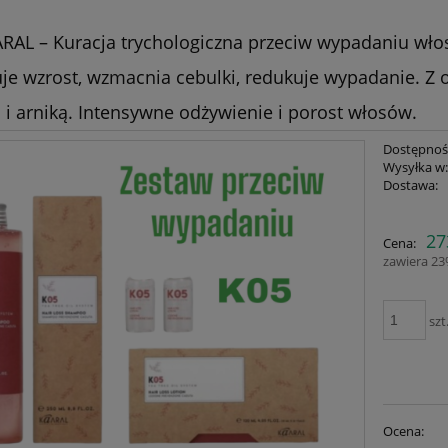
RAL – Kuracja trychologiczna przeciw wypadaniu wł
je wzrost, wzmacnia cebulki, redukuje wypadanie. Z 
 i arniką. Intensywne odżywienie i porost włosów.
Dostępnoś
Wysyłka w
Dostawa:
Cena nie zawiera ewent
27
Cena:
płatności
zawiera 2
szt
Ocena: