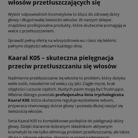
włosów przetłuszczających się
Wybór odpowiednich kosmetyków to klucz do zdrowej skóry
głowy i długotrwałej świeżości włosów. W naszym sklepie
znajdziesz profesjonalne produkty, które skutecznie pomagają w
walce z przetłuszczaniem.
Sprawdź pełną ofertę na wlosyizdrowie.eu i ciesz się lekkimi,
pełnymi objętości włosami każdego dnia.
Kaaral K05 – skuteczna pielęgnacja
przeciw przetłuszczaniu się włosów
Nadmierne przetłuszczanie się włosów to problem, który dotyka
wiele osób, niezależnie od wieku czy płci. Ciągłe mycie, brak
objętości i uczucie ciężkich, tłustych pasm mogą być frustrujące.
Właśnie dlatego powstała
profesjonalna linia trychologiczna
Kaaral K05
, która skutecznie reguluje wydzielanie sebum,
przywraca równowagę skórze głowy i pozwala dłużej cieszyć się
świeżością włosów.
Seria Kaaral K05 to kompleksowe podejście do pielęgnacji skóry
głowy. Dzięki starannie dobranym składnikom aktywnym
kosmetyki te nie tylko eliminują problem przetłuszczania, ale także
dbają o zdrowie włosów, chroniąc je przed nadmiernym