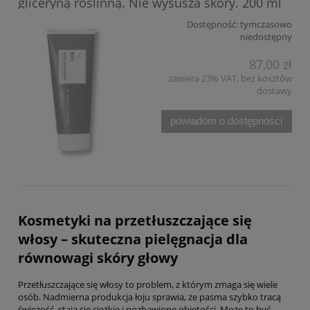
gliceryną roślinną. Nie wysusza skóry. 200 ml
Dostępność:
tymczasowo
niedostępny
87,00 zł
zawiera 23% VAT, bez kosztów
dostawy
powiadom o dostępności
Kosmetyki na przetłuszczające się
włosy – skuteczna pielęgnacja dla
równowagi skóry głowy
Przetłuszczające się włosy to problem, z którym zmaga się wiele
osób. Nadmierna produkcja łoju sprawia, że pasma szybko tracą
świeżość, stają się ciężkie i pozbawione objętości. Może to być