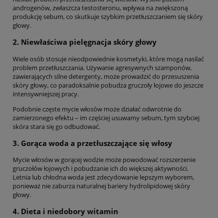
androgenów, zwłaszcza testosteronu, wpływa na zwiększoną
produkcję sebum, co skutkuje szybkim przetłuszczaniem się skóry
głowy.
2. Niewłaściwa pielęgnacja skóry głowy
Wiele osób stosuje nieodpowiednie kosmetyki, które mogą nasilać
problem przetłuszczania. Używanie agresywnych szamponów,
zawierających silne detergenty, może prowadzić do przesuszenia
skóry głowy, co paradoksalnie pobudza gruczoły łojowe do jeszcze
intensywniejszej pracy.
Podobnie częste mycie włosów może działać odwrotnie do
zamierzonego efektu – im częściej usuwamy sebum, tym szybciej
skóra stara się go odbudować.
3. Gorąca woda a przetłuszczające się włosy
Mycie włosów w gorącej wodzie może powodować rozszerzenie
gruczołów łojowych i pobudzanie ich do większej aktywności.
Letnia lub chłodna woda jest zdecydowanie lepszym wyborem,
ponieważ nie zaburza naturalnej bariery hydrolipidowej skóry
głowy.
4. Dieta i niedobory witamin