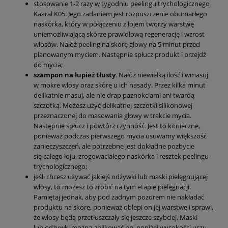
stosowanie 1-2 razy w tygodniu peelingu trychologicznego
Kaaral K05. Jego zadaniem jest rozpuszczenie obumarłego
naskórka, który w połączeniu z łojem tworzy warstwę
uniemożliwiającą skórze prawidłową regenerację i wzrost
włosów. Nałóż peeling na skórę głowy na 5 minut przed
planowanym myciem. Następnie spłucz produkt i przejdź
do mycia;
szampon na łupież tłusty
. Nałóż niewielką ilość i wmasuj
w mokre włosy oraz skórę u ich nasady. Przez kilka minut
delikatnie masuj, ale nie drap paznokciami ani twardą
szczotką. Możesz użyć delikatnej szczotki silikonowej
przeznaczonej do masowania głowy w trakcie mycia.
Następnie spłucz i powtórz czynność. Jest to konieczne,
ponieważ podczas pierwszego mycia usuwamy większość
zanieczyszczeń, ale potrzebne jest dokładne pozbycie
się całego łoju, zrogowaciałego naskórka i resztek peelingu
trychologicznego;
jeśli chcesz używać jakiejś odżywki lub maski pielęgnującej
włosy, to możesz to zrobić na tym etapie pielęgnacji.
Pamiętaj jednak, aby pod żadnym pozorem nie nakładać
produktu na skórę, ponieważ oblepi on jej warstwę i sprawi,
że włosy będą przetłuszczały się jeszcze szybciej. Maski
lub odżywki można aplikować np. poniżej wysokości uszu,