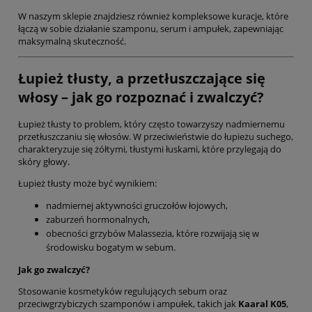
W naszym sklepie znajdziesz również kompleksowe kuracje, które
łączą w sobie działanie szamponu, serum i ampułek, zapewniając
maksymalną skuteczność.
Łupież tłusty, a przetłuszczające się
włosy – jak go rozpoznać i zwalczyć?
Łupież tłusty to problem, który często towarzyszy nadmiernemu
przetłuszczaniu się włosów. W przeciwieństwie do łupieżu suchego,
charakteryzuje się żółtymi, tłustymi łuskami, które przylegają do
skóry głowy.
Łupież tłusty może być wynikiem:
nadmiernej aktywności gruczołów łojowych,
zaburzeń hormonalnych,
obecności grzybów Malassezia, które rozwijają się w
środowisku bogatym w sebum.
Jak go zwalczyć?
Stosowanie kosmetyków regulujących sebum oraz
przeciwgrzybiczych szamponów i ampułek, takich jak
Kaaral K05
,