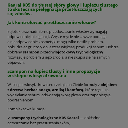
Kaaral K05 do tłustej skóry głowy i łupieżu tłustego
to skuteczna pielęgnacja przetłuszczających
się włosów.
Jak kontrolować przetłuszczanie włosów?
Łojotok oraz nadmierne przetłuszczanie włosów wymagają
odpowiedniej pielęgnacji. Częste mycie nie zawsze pomaga,
a nieodpowiednie kosmetyki mogą tylko nasilić problem,
pobudzając gruczoły do jeszcze większej produkcji sebum. Dobrze
dobrany
szampon przeciwłojotokowy trychologiczny
rozwiązuje problem u jego źródła, a nie skupia się na samych
objawach.
Szampon na łupież tłusty i inne propozycje
w sklepie wlosyizdrowie.eu
W sklepie wlosyizdrowie.eu czekają na Ciebie formuły z
olejkiem
z drzewa herbacianego, arniką i kamforą
, które regulują
wydzielanie sebum, odświeżają skórę głowy oraz zapobiegają
podrażnieniom.
Kompleksowa kuracja:
✔
szampony trychologiczne K05 Kaaral
— dokładne
oczyszczanie bez przesuszania skóry,