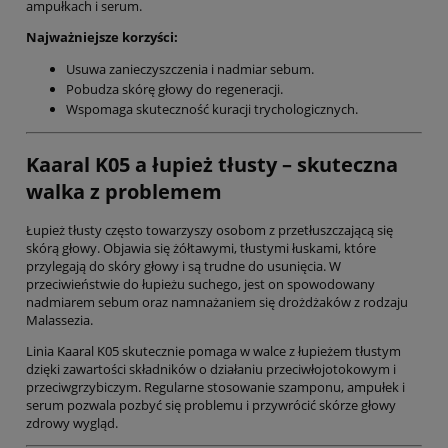
ampułkach i serum.
Najważniejsze korzyści:
Usuwa zanieczyszczenia i nadmiar sebum.
Pobudza skórę głowy do regeneracji.
Wspomaga skuteczność kuracji trychologicznych.
Kaaral K05 a łupież tłusty – skuteczna
walka z problemem
Łupież tłusty często towarzyszy osobom z przetłuszczającą się
skórą głowy. Objawia się żółtawymi, tłustymi łuskami, które
przylegają do skóry głowy i są trudne do usunięcia. W
przeciwieństwie do łupieżu suchego, jest on spowodowany
nadmiarem sebum oraz namnażaniem się drożdżaków z rodzaju
Malassezia.
Linia Kaaral K05 skutecznie pomaga w walce z łupieżem tłustym
dzięki zawartości składników o działaniu przeciwłojotokowym i
przeciwgrzybiczym. Regularne stosowanie szamponu, ampułek i
serum pozwala pozbyć się problemu i przywrócić skórze głowy
zdrowy wygląd.