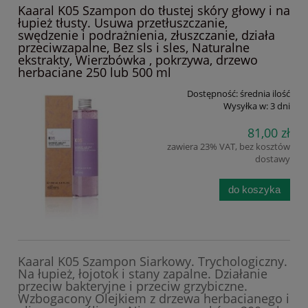
Kaaral K05 Szampon do tłustej skóry głowy i na
łupież tłusty. Usuwa przetłuszczanie,
swędzenie i podrażnienia, złuszczanie, działa
przeciwzapalne, Bez sls i sles, Naturalne
ekstrakty, Wierzbówka , pokrzywa, drzewo
herbaciane 250 lub 500 ml
Dostępność:
średnia ilość
Wysyłka w:
3 dni
81,00 zł
zawiera 23% VAT, bez kosztów
dostawy
do koszyka
Kaaral K05 Szampon Siarkowy. Trychologiczny.
Na łupież, łojotok i stany zapalne. Działanie
przeciw bakteryjne i przeciw grzybiczne.
Wzbogacony Olejkiem z drzewa herbacianego i