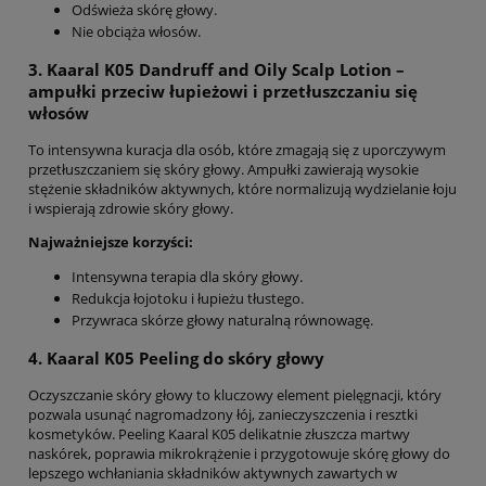
Odświeża skórę głowy.
Nie obciąża włosów.
3. Kaaral K05
Dandruff and Oily Scalp Lotion
–
ampułki przeciw łupieżowi i przetłuszczaniu się
włosów
To intensywna kuracja dla osób, które zmagają się z uporczywym
przetłuszczaniem się skóry głowy. Ampułki zawierają wysokie
stężenie składników aktywnych, które normalizują wydzielanie łoju
i wspierają zdrowie skóry głowy.
Najważniejsze korzyści:
Intensywna terapia dla skóry głowy.
Redukcja łojotoku i łupieżu tłustego.
Przywraca skórze głowy naturalną równowagę.
4. Kaaral K05 Peeling do skóry głowy
Oczyszczanie skóry głowy to kluczowy element pielęgnacji, który
pozwala usunąć nagromadzony łój, zanieczyszczenia i resztki
kosmetyków. Peeling Kaaral K05 delikatnie złuszcza martwy
naskórek, poprawia mikrokrążenie i przygotowuje skórę głowy do
lepszego wchłaniania składników aktywnych zawartych w