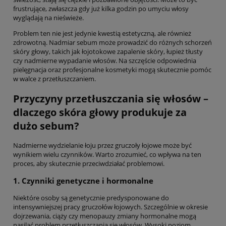
frustrujące, zwłaszcza gdy już kilka godzin po umyciu włosy
wyglądają na nieświeże.
Problem ten nie jest jedynie kwestią estetyczną, ale również
zdrowotną. Nadmiar sebum może prowadzić do różnych schorzeń
skóry głowy, takich jak łojotokowe zapalenie skóry, łupież tłusty
czy nadmierne wypadanie włosów. Na szczęście odpowiednia
pielęgnacja oraz profesjonalne kosmetyki mogą skutecznie pomóc
w walce z przetłuszczaniem.
Przyczyny przetłuszczania się włosów –
dlaczego skóra głowy produkuje za
dużo sebum?
Nadmierne wydzielanie łoju przez gruczoły łojowe może być
wynikiem wielu czynników. Warto zrozumieć, co wpływa na ten
proces, aby skutecznie przeciwdziałać problemowi.
1. Czynniki genetyczne i hormonalne
Niektóre osoby są genetycznie predysponowane do
intensywniejszej pracy gruczołów łojowych. Szczególnie w okresie
dojrzewania, ciąży czy menopauzy zmiany hormonalne mogą
nasilać problem przetłuszczania się włosów. Wysoki poziom