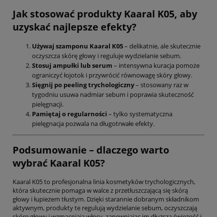
Jak stosować produkty Kaaral K05, aby
uzyskać najlepsze efekty?
Używaj szamponu Kaaral K05
– delikatnie, ale skutecznie
oczyszcza skórę głowy i reguluje wydzielanie sebum.
Stosuj ampułki lub serum
– intensywna kuracja pomoże
ograniczyć łojotok i przywrócić równowagę skóry głowy.
Sięgnij po peeling trychologiczny
– stosowany raz w
tygodniu usuwa nadmiar sebum i poprawia skuteczność
pielęgnacji.
Pamiętaj o regularności
– tylko systematyczna
pielęgnacja pozwala na długotrwałe efekty.
Podsumowanie – dlaczego warto
wybrać Kaaral K05?
Kaaral K05 to profesjonalna linia kosmetyków trychologicznych,
która skutecznie pomaga w walce z przetłuszczającą się skórą
głowy i łupieżem tłustym. Dzięki starannie dobranym składnikom
aktywnym, produkty te regulują wydzielanie sebum, oczyszczają
skórę głowy i wzmacniają włosy, zapewniając im dłuższą świeżość i