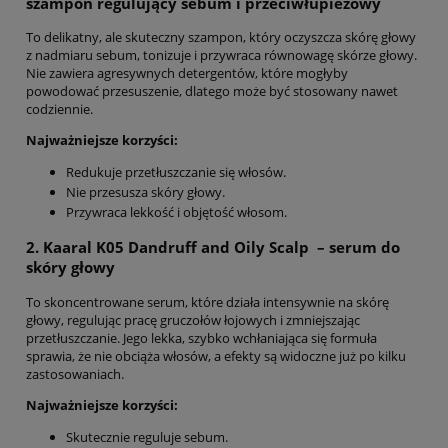
szampon regulujący sebum i przeciwłupieżowy
To delikatny, ale skuteczny szampon, który oczyszcza skórę głowy
z nadmiaru sebum, tonizuje i przywraca równowagę skórze głowy.
Nie zawiera agresywnych detergentów, które mogłyby
powodować przesuszenie, dlatego może być stosowany nawet
codziennie.
Najważniejsze korzyści:
Redukuje przetłuszczanie się włosów.
Nie przesusza skóry głowy.
Przywraca lekkość i objętość włosom.
2. Kaaral K05
Dandruff and Oily Scalp
– serum do
skóry głowy
To skoncentrowane serum, które działa intensywnie na skórę
głowy, regulując pracę gruczołów łojowych i zmniejszając
przetłuszczanie. Jego lekka, szybko wchłaniająca się formuła
sprawia, że nie obciąża włosów, a efekty są widoczne już po kilku
zastosowaniach.
Najważniejsze korzyści:
Skutecznie reguluje sebum.