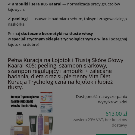
✔
ampułki i sera K05 Kaaral
— normalizacja pracy gruczołów
łojowych,
✔
peelingi
— usuwanie nadmiaru sebum, toksyn i zrogowaciałego
naskórka.
Poznaj
skuteczne kosmetyki na tłuste włosy
w
specjalistycznym sklepie trychologicznym on-line
i pożegnaj
łojotok na dobre!
Pełna Kuracja na Łojotok i Tłustą Skórę Głowy
Kaaral K05: peeling, szampon siarkowy,
szampon regulujący i ampułki + zalecane
badania, dieta oraz suplementy Vita Diet.
Kuracja Trychologiczna na łojotok i łupież
tłusty.
Dostępność:
na wyczerpaniu
Wysyłka w:
3 dni
613,00 zł
zawiera 23% VAT, bez kosztów
dostawy