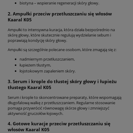
biotyna – wspieranie regeneracji skóry głowy.
2. Ampułki przeciw przetłuszczaniu się włosów
Kaaral K05
Ampułki to intensywna kuracja, która działa bezpośrednio na
skórę głowy, które skutecznie regulują wydzielanie sebum i
poprawiają kondycję skóry głowy.
Ampułki są szczególnie polecane osobom, które zmagają się z:
nadmiernym przetłuszczaniem,
łupieżem tłustym,
łojotokowym zapaleniem skóry.
3. Serum i krople do tłustej skóry głowy i łupieżu
tłustego Kaaral K05
Serum i krople to skoncentrowane preparaty, które wspomagają
długofalową walkę z przetłuszczaniem. Regularne stosowanie
pomaga przywrócić równowagę skórze głowy i zmniejszyć
aktywność gruczołów łojowych.
4. Gotowe kuracje przeciw przetłuszczaniu się
włosów Kaaral K05