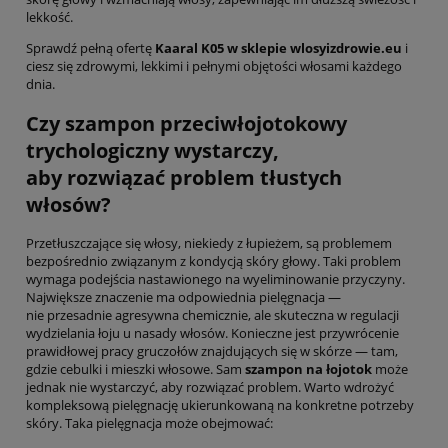
lekkość.
Sprawdź pełną ofertę
Kaaral K05 w sklepie wlosyizdrowie.eu
i
ciesz się zdrowymi, lekkimi i pełnymi objętości włosami każdego
dnia.
Czy szampon przeciwłojotokowy
trychologiczny wystarczy,
aby rozwiązać problem tłustych
włosów?
Przetłuszczające się włosy, niekiedy z łupieżem, są problemem
bezpośrednio związanym z kondycją skóry głowy. Taki problem
wymaga podejścia nastawionego na wyeliminowanie przyczyny.
Największe znaczenie ma odpowiednia pielęgnacja —
nie przesadnie agresywna chemicznie, ale skuteczna w regulacji
wydzielania łoju u nasady włosów. Konieczne jest przywrócenie
prawidłowej pracy gruczołów znajdujących się w skórze — tam,
gdzie cebulki i mieszki włosowe. Sam
szampon na łojotok
może
jednak nie wystarczyć, aby rozwiązać problem. Warto wdrożyć
kompleksową pielęgnację ukierunkowaną na konkretne potrzeby
skóry. Taka pielęgnacja może obejmować: