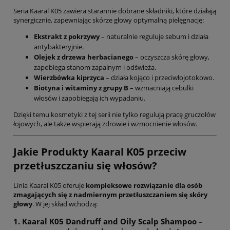
Seria Kaaral K05 zawiera starannie dobrane składniki, które działają
synergicznie, zapewniając skórze głowy optymalną pielęgnację:
Ekstrakt z pokrzywy
– naturalnie reguluje sebum i działa
antybakteryjnie.
Olejek z drzewa herbacianego
– oczyszcza skórę głowy,
zapobiega stanom zapalnym i odświeża.
Wierzbówka kiprzyca
– działa kojąco i przeciwłojotokowo.
Biotyna i witaminy z grupy B
– wzmacniają cebulki
włosów i zapobiegają ich wypadaniu.
Dzięki temu kosmetyki z tej serii nie tylko regulują pracę gruczołów
łojowych, ale także wspierają zdrowie i wzmocnienie włosów.
Jakie Produkty Kaaral K05 przeciw
przetłuszczaniu się włosów?
Linia Kaaral K05 oferuje
kompleksowe rozwiązanie dla osób
zmagających się z nadmiernym przetłuszczaniem się skóry
głowy
. W jej skład wchodzą:
1. Kaaral K05 Dandruff and Oily Scalp Shampoo –