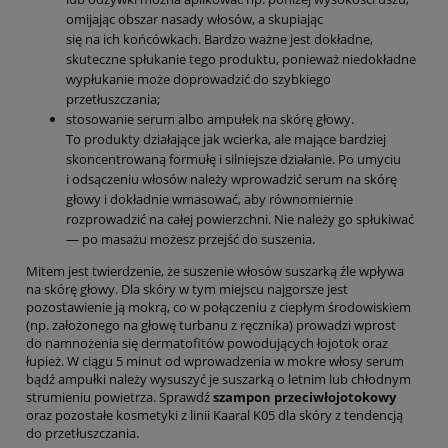
omijając obszar nasady włosów, a skupiając
się na ich końcówkach. Bardzo ważne jest dokładne,
skuteczne spłukanie tego produktu, ponieważ niedokładne
wypłukanie może doprowadzić do szybkiego
przetłuszczania;
stosowanie serum albo ampułek na skórę głowy.
To produkty działające jak wcierka, ale mające bardziej
skoncentrowaną formułę i silniejsze działanie. Po umyciu
i odsączeniu włosów należy wprowadzić serum na skórę
głowy i dokładnie wmasować, aby równomiernie
rozprowadzić na całej powierzchni. Nie należy go spłukiwać
— po masażu możesz przejść do suszenia.
Mitem jest twierdzenie, że suszenie włosów suszarką źle wpływa
na skórę głowy. Dla skóry w tym miejscu najgorsze jest
pozostawienie ją mokrą, co w połączeniu z ciepłym środowiskiem
(np. założonego na głowę turbanu z ręcznika) prowadzi wprost
do namnożenia się dermatofitów powodujących łojotok oraz
łupież. W ciągu 5 minut od wprowadzenia w mokre włosy serum
bądź ampułki należy wysuszyć je suszarką o letnim lub chłodnym
strumieniu powietrza. Sprawdź
szampon przeciwłojotokowy
oraz pozostałe kosmetyki z linii Kaaral K05 dla skóry z tendencją
do przetłuszczania.