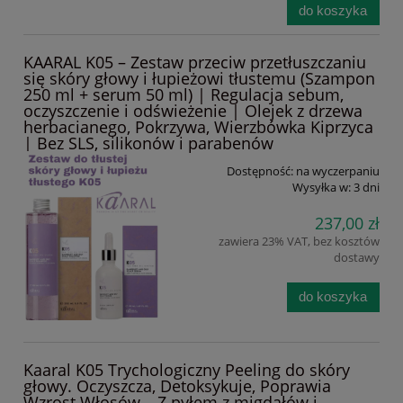
do koszyka
KAARAL K05 – Zestaw przeciw przetłuszczaniu
się skóry głowy i łupieżowi tłustemu (Szampon
250 ml + serum 50 ml) | Regulacja sebum,
oczyszczenie i odświeżenie | Olejek z drzewa
herbacianego, Pokrzywa, Wierzbówka Kiprzyca
| Bez SLS, silikonów i parabenów
Dostępność:
na wyczerpaniu
Wysyłka w:
3 dni
237,00 zł
zawiera 23% VAT, bez kosztów
dostawy
do koszyka
Kaaral K05 Trychologiczny Peeling do skóry
głowy. Oczyszcza, Detoksykuje, Poprawia
Wzrost Włosów – Z pyłem z migdałów i