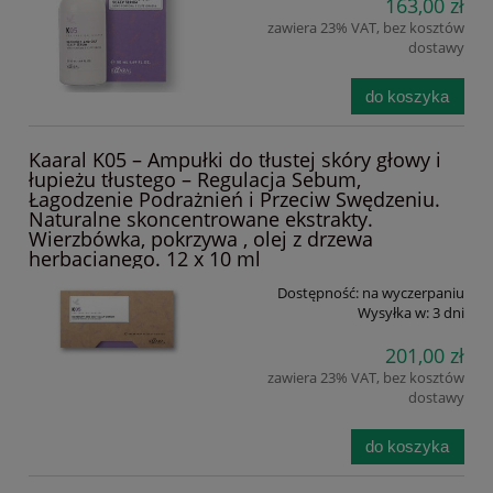
163,00 zł
zawiera 23% VAT, bez kosztów
dostawy
do koszyka
Kaaral K05 – Ampułki do tłustej skóry głowy i
łupieżu tłustego – Regulacja Sebum,
Łagodzenie Podrażnień i Przeciw Swędzeniu.
Naturalne skoncentrowane ekstrakty.
Wierzbówka, pokrzywa , olej z drzewa
herbacianego. 12 x 10 ml
Dostępność:
na wyczerpaniu
Wysyłka w:
3 dni
201,00 zł
zawiera 23% VAT, bez kosztów
dostawy
do koszyka