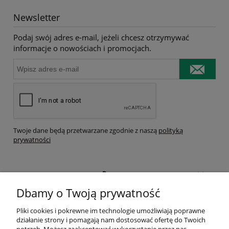
Newsletter
Podaj swój adres e-mail, jeżeli chcesz otrzymywać
informacje o nowościach i promocjach.
Twoje dane będą przetwarzane zgodnie z naszą
polityką
prywatności
Pomoc
Dbamy o Twoją prywatność
Moje konto
Pliki cookies i pokrewne im technologie umożliwiają poprawne
działanie strony i pomagają nam dostosować ofertę do Twoich
Płatności i dostawa