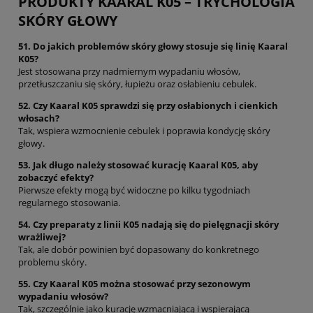
PRODUKTY KAARAL K05 – TRYCHOLOGIA
SKÓRY GŁOWY
51. Do jakich problemów skóry głowy stosuje się linię Kaaral
K05?
Jest stosowana przy nadmiernym wypadaniu włosów,
przetłuszczaniu się skóry, łupieżu oraz osłabieniu cebulek.
52. Czy Kaaral K05 sprawdzi się przy osłabionych i cienkich
włosach?
Tak, wspiera wzmocnienie cebulek i poprawia kondycję skóry
głowy.
53. Jak długo należy stosować kurację Kaaral K05, aby
zobaczyć efekty?
Pierwsze efekty mogą być widoczne po kilku tygodniach
regularnego stosowania.
54. Czy preparaty z linii K05 nadają się do pielęgnacji skóry
wrażliwej?
Tak, ale dobór powinien być dopasowany do konkretnego
problemu skóry.
55. Czy Kaaral K05 można stosować przy sezonowym
wypadaniu włosów?
Tak, szczególnie jako kurację wzmacniającą i wspierającą