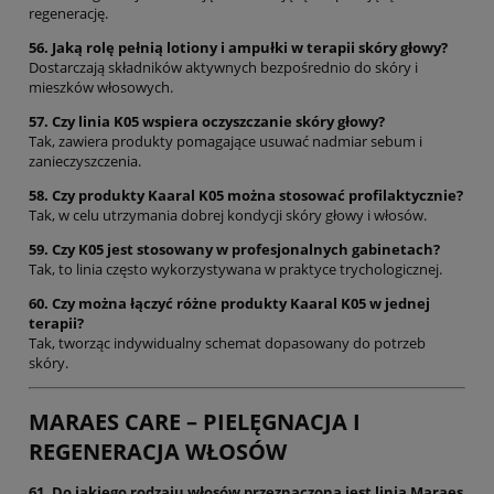
regenerację.
56. Jaką rolę pełnią lotiony i ampułki w terapii skóry głowy?
Dostarczają składników aktywnych bezpośrednio do skóry i
mieszków włosowych.
57. Czy linia K05 wspiera oczyszczanie skóry głowy?
Tak, zawiera produkty pomagające usuwać nadmiar sebum i
zanieczyszczenia.
58. Czy produkty Kaaral K05 można stosować profilaktycznie?
Tak, w celu utrzymania dobrej kondycji skóry głowy i włosów.
59. Czy K05 jest stosowany w profesjonalnych gabinetach?
Tak, to linia często wykorzystywana w praktyce trychologicznej.
60. Czy można łączyć różne produkty Kaaral K05 w jednej
terapii?
Tak, tworząc indywidualny schemat dopasowany do potrzeb
skóry.
MARAES CARE – PIELĘGNACJA I
REGENERACJA WŁOSÓW
61. Do jakiego rodzaju włosów przeznaczona jest linia Maraes