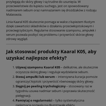
przylegają do skóry głowy i są trudne do usunięcia. W
przeciwieństwie do łupieżu suchego, jest on spowodowany
nadmiarem sebum oraz namnażaniem się drożdżaków z rodzaju
Malassezia.
Linia Kaaral K05 skutecznie pomaga w walce z łupieżem tłustym
dzięki zawartości składników o działaniu przeciwłojotokowym i
przeciwgrzybiczym. Regularne stosowanie szamponu, ampułek i
serum pozwala pozbyć się problemu i przywrócić skórze głowy
zdrowy wygląd.
Jak stosować produkty Kaaral K05, aby
uzyskać najlepsze efekty?
Używaj szamponu Kaaral K05
– delikatnie, ale skutecznie
oczyszcza skórę głowy i reguluje wydzielanie sebum.
Stosuj ampułki lub serum
– intensywna kuracja pomoże
ograniczyć łojotok i przywrócić równowagę skóry głowy.
Sięgnij po peeling trychologiczny
– stosowany raz w
tygodniu usuwa nadmiar sebum i poprawia skuteczność
pielęgnacji.
Pamiętaj o regularności
– tylko systematyczna
pielęgnacja pozwala na długotrwałe efekty.