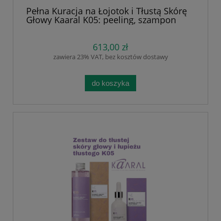
Pełna Kuracja na Łojotok i Tłustą Skórę
Głowy Kaaral K05: peeling, szampon
siarkowy, szampon regulujący i ampułki
+ zalecane badania, dieta oraz
suplementy Vita Diet. Kuracja
613,00 zł
Trychologiczna na łojotok i łupież tłusty.
zawiera 23% VAT, bez kosztów dostawy
do koszyka