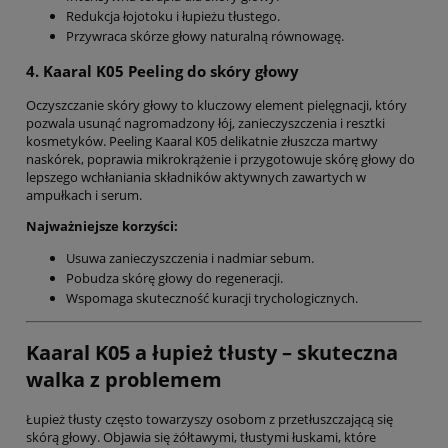
Redukcja łojotoku i łupieżu tłustego.
Przywraca skórze głowy naturalną równowagę.
4. Kaaral K05 Peeling do skóry głowy
Oczyszczanie skóry głowy to kluczowy element pielęgnacji, który
pozwala usunąć nagromadzony łój, zanieczyszczenia i resztki
kosmetyków. Peeling Kaaral K05 delikatnie złuszcza martwy
naskórek, poprawia mikrokrążenie i przygotowuje skórę głowy do
lepszego wchłaniania składników aktywnych zawartych w
ampułkach i serum.
Najważniejsze korzyści:
Usuwa zanieczyszczenia i nadmiar sebum.
Pobudza skórę głowy do regeneracji.
Wspomaga skuteczność kuracji trychologicznych.
Kaaral K05 a łupież tłusty – skuteczna
walka z problemem
Łupież tłusty często towarzyszy osobom z przetłuszczającą się
skórą głowy. Objawia się żółtawymi, tłustymi łuskami, które