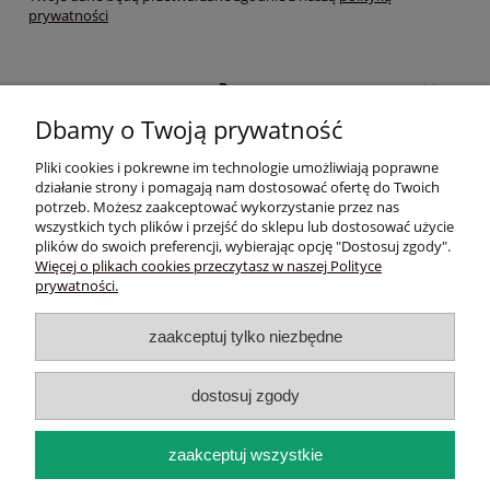
prywatności
Pomoc
Dbamy o Twoją prywatność
Moje konto
Pliki cookies i pokrewne im technologie umożliwiają poprawne
działanie strony i pomagają nam dostosować ofertę do Twoich
Płatności i dostawa
potrzeb. Możesz zaakceptować wykorzystanie przez nas
wszystkich tych plików i przejść do sklepu lub dostosować użycie
plików do swoich preferencji, wybierając opcję "Dostosuj zgody".
Informacje
Więcej o plikach cookies przeczytasz w naszej Polityce
prywatności.
O nas
zaakceptuj tylko niezbędne
Sklep trychologiczny online - Wlosyizdrowie.eu |Czarnochowice
535/154, 32-020 Wieliczka | NIP: 6791738313 | REGON: 356868263 |
Email:
wlosyizdrowie.eu@gmail.com
| Telefon:
502 301 064
dostosuj zgody
pokaż pełną wersję strony
zaakceptuj wszystkie
Sklep internetowy Shoper.pl