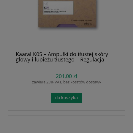
Kaaral K05 – Ampułki do tłustej skóry
głowy i łupieżu tłustego – Regulacja
Sebum, Łagodzenie Podrażnień i Przeciw
Swędzeniu. Naturalne skoncentrowane
ekstrakty. Wierzbówka, pokrzywa , olej z
201,00 zł
drzewa herbacianego. 12 x 10 ml
zawiera 23% VAT, bez kosztów dostawy
do koszyka