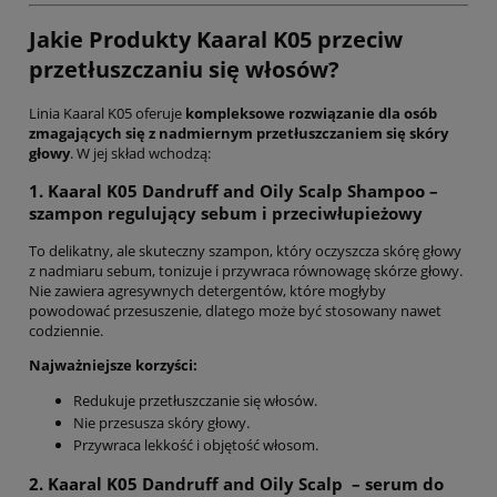
Jakie Produkty Kaaral K05 przeciw
przetłuszczaniu się włosów?
Linia Kaaral K05 oferuje
kompleksowe rozwiązanie dla osób
zmagających się z nadmiernym przetłuszczaniem się skóry
głowy
. W jej skład wchodzą:
1. Kaaral K05 Dandruff and Oily Scalp Shampoo –
szampon regulujący sebum i przeciwłupieżowy
To delikatny, ale skuteczny szampon, który oczyszcza skórę głowy
z nadmiaru sebum, tonizuje i przywraca równowagę skórze głowy.
Nie zawiera agresywnych detergentów, które mogłyby
powodować przesuszenie, dlatego może być stosowany nawet
codziennie.
Najważniejsze korzyści:
Redukuje przetłuszczanie się włosów.
Nie przesusza skóry głowy.
Przywraca lekkość i objętość włosom.
2. Kaaral K05
Dandruff and Oily Scalp
– serum do