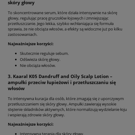
skóry głowy
To skoncentrowane serum, które działa intensywnie na skórę
głowy, regulując pracę gruczołów łojowych i zmniejszając
przetłuszczanie. Jego lekka, szybko wchłaniająca się formuła
sprawia, że nie obciąża włosów, a efekty są widoczne już po kilku
zastosowaniach.
Najważniejsze korzyści:
Skutecznie reguluje sebum.
Odświeża skórę głowy.
Nie obciąża włosów.
3. Kaaral K05
Dandruff and Oily Scalp Lotion
–
ampułki przeciw łupieżowi i przetłuszczaniu się
włosów
To intensywna kuracja dla osób, które zmagają się z uporczywym
przetłuszczaniem się skóry głowy. Ampułki zawierają wysokie
stężenie składników aktywnych, które normalizują wydzielanie łoju
i wspierają zdrowie skóry głowy.
Najważniejsze korzyści:
Intensywna terapia dla skóry głowy.