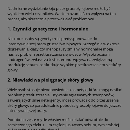
Nadmierne wydzielanie łoju przez gruczoły łojowe może być
wynikiem wielu czynników. Warto zrozumieć, co wpływa na ten
proces, aby skutecznie przeciwdziałać problemowi.
1. Czynniki genetyczne i hormonalne
Niektóre osoby są genetycznie predysponowane do
intensywniejszej pracy gruczołów łojowych. Szczególnie w okresie
dojrzewania, ciąży czy menopauzy zmiany hormonalne mogą
nasilać problem przetłuszczania się włosów. Wysoki poziom
androgenów, zwłaszcza testosteronu, wpływa na zwiększoną
produkcję sebum, co skutkuje szybkim przetłuszczaniem się skóry
głowy.
2. Niewłaściwa pielęgnacja skóry głowy
Wiele osób stosuje nieodpowiednie kosmetyki, które mogą nasilać
problem przetłuszczania. Używanie agresywnych szamponów,
zawierających silne detergenty, może prowadzić do przesuszenia
skóry głowy, co paradoksalnie pobudza gruczoły łojowe do jeszcze
intensywniejszej pracy.
Podobnie częste mycie włosów może działać odwrotnie do
zamierzonego efektu – im częściej usuwamy sebum, tym szybciej