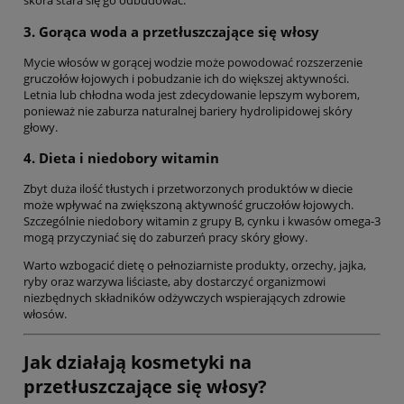
skóra stara się go odbudować.
3. Gorąca woda a przetłuszczające się włosy
Mycie włosów w gorącej wodzie może powodować rozszerzenie
gruczołów łojowych i pobudzanie ich do większej aktywności.
Letnia lub chłodna woda jest zdecydowanie lepszym wyborem,
ponieważ nie zaburza naturalnej bariery hydrolipidowej skóry
głowy.
4. Dieta i niedobory witamin
Zbyt duża ilość tłustych i przetworzonych produktów w diecie
może wpływać na zwiększoną aktywność gruczołów łojowych.
Szczególnie niedobory witamin z grupy B, cynku i kwasów omega-3
mogą przyczyniać się do zaburzeń pracy skóry głowy.
Warto wzbogacić dietę o pełnoziarniste produkty, orzechy, jajka,
ryby oraz warzywa liściaste, aby dostarczyć organizmowi
niezbędnych składników odżywczych wspierających zdrowie
włosów.
Jak działają kosmetyki na
przetłuszczające się włosy?