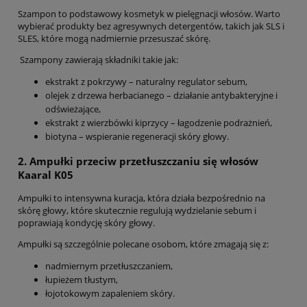
Szampon to podstawowy kosmetyk w pielęgnacji włosów. Warto
wybierać produkty bez agresywnych detergentów, takich jak SLS i
SLES, które mogą nadmiernie przesuszać skórę.
Szampony zawierają składniki takie jak:
ekstrakt z pokrzywy – naturalny regulator sebum,
olejek z drzewa herbacianego – działanie antybakteryjne i
odświeżające,
ekstrakt z wierzbówki kiprzycy – łagodzenie podrażnień,
biotyna – wspieranie regeneracji skóry głowy.
2. Ampułki przeciw przetłuszczaniu się włosów
Kaaral K05
Ampułki to intensywna kuracja, która działa bezpośrednio na
skórę głowy, które skutecznie regulują wydzielanie sebum i
poprawiają kondycję skóry głowy.
Ampułki są szczególnie polecane osobom, które zmagają się z:
nadmiernym przetłuszczaniem,
łupieżem tłustym,
łojotokowym zapaleniem skóry.