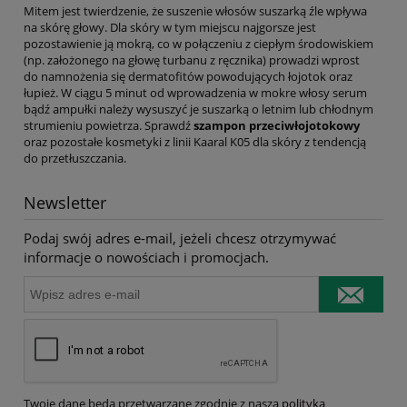
Mitem jest twierdzenie, że suszenie włosów suszarką źle wpływa
na skórę głowy. Dla skóry w tym miejscu najgorsze jest
pozostawienie ją mokrą, co w połączeniu z ciepłym środowiskiem
(np. założonego na głowę turbanu z ręcznika) prowadzi wprost
do namnożenia się dermatofitów powodujących łojotok oraz
łupież. W ciągu 5 minut od wprowadzenia w mokre włosy serum
bądź ampułki należy wysuszyć je suszarką o letnim lub chłodnym
strumieniu powietrza. Sprawdź
szampon przeciwłojotokowy
oraz pozostałe kosmetyki z linii Kaaral K05 dla skóry z tendencją
do przetłuszczania.
Newsletter
Podaj swój adres e-mail, jeżeli chcesz otrzymywać
informacje o nowościach i promocjach.
Twoje dane będą przetwarzane zgodnie z naszą
polityką