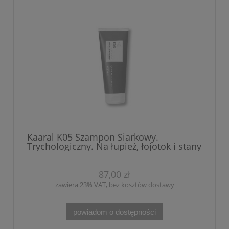
Kaaral K05 Szampon Siarkowy.
Trychologiczny. Na łupież, łojotok i stany
zapalne. Działanie przeciw bakteryjne i
przeciw grzybiczne. Wzbogacony
Olejkiem z drzewa herbacianego i
87,00 zł
gliceryną roślinną. Nie wysusza skóry.
zawiera 23% VAT, bez kosztów dostawy
200 ml
powiadom o dostępności