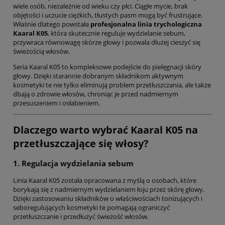
wiele osób, niezależnie od wieku czy płci. Ciągłe mycie, brak
objętości i uczucie ciężkich, tłustych pasm mogą być frustrujące.
Właśnie dlatego powstała
profesjonalna linia trychologiczna
Kaaral K05
, która skutecznie reguluje wydzielanie sebum,
przywraca równowagę skórze głowy i pozwala dłużej cieszyć się
świeżością włosów.
Seria Kaaral K05 to kompleksowe podejście do pielęgnacji skóry
głowy. Dzięki starannie dobranym składnikom aktywnym
kosmetyki te nie tylko eliminują problem przetłuszczania, ale także
dbają o zdrowie włosów, chroniąc je przed nadmiernym
przesuszeniem i osłabieniem.
Dlaczego warto wybrać Kaaral K05 na
przetłuszczające się włosy?
1. Regulacja wydzielania sebum
Linia Kaaral K05 została opracowana z myślą o osobach, które
borykają się z nadmiernym wydzielaniem łoju przez skórę głowy.
Dzięki zastosowaniu składników o właściwościach tonizujących i
seboregulujących kosmetyki te pomagają ograniczyć
przetłuszczanie i przedłużyć świeżość włosów.