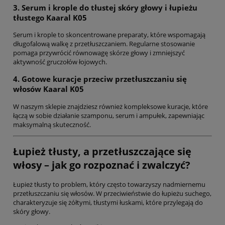
3. Serum i krople do tłustej skóry głowy i łupieżu
tłustego Kaaral K05
Serum i krople to skoncentrowane preparaty, które wspomagają
długofalową walkę z przetłuszczaniem. Regularne stosowanie
pomaga przywrócić równowagę skórze głowy i zmniejszyć
aktywność gruczołów łojowych.
4. Gotowe kuracje przeciw przetłuszczaniu się
włosów Kaaral K05
W naszym sklepie znajdziesz również kompleksowe kuracje, które
łączą w sobie działanie szamponu, serum i ampułek, zapewniając
maksymalną skuteczność.
Łupież tłusty, a przetłuszczające się
włosy – jak go rozpoznać i zwalczyć?
Łupież tłusty to problem, który często towarzyszy nadmiernemu
przetłuszczaniu się włosów. W przeciwieństwie do łupieżu suchego,
charakteryzuje się żółtymi, tłustymi łuskami, które przylegają do
skóry głowy.