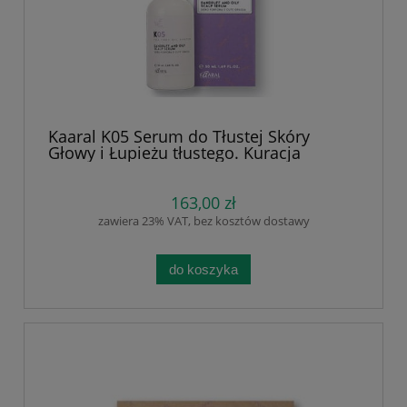
Kaaral K05 Serum do Tłustej Skóry
Głowy i Łupieżu tłustego. Kuracja
Normalizująca na Przetłuszczającą Się
Skórę Głowy i Łupież Tłusty | Ekstrakty
Naturalne: Drzewo Herbaciane,
163,00 zł
Wierzbówka, Pokrzywa 50 ml
zawiera 23% VAT, bez kosztów dostawy
do koszyka