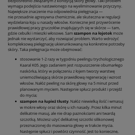
bezpośrednio związanym z kondycją skóry głowy. Taki problem
wymaga podejścia nastawionego na wyeliminowanie przyczyny.
Największe znaczenie ma odpowiednia pielęgnacja —
nie przesadnie agresywna chemicznie, ale skuteczna w regulacji
wydzielania łoju u nasady włosów. Konieczne jest przywrócenie
prawidłowej pracy gruczołów znajdujących się w skórze — tam,
gdzie cebulki i mieszki włosowe. Sam
szampon na łojotok
może
jednak nie wystarczyć, aby rozwiązać problem. Warto wdrożyć
kompleksową pielęgnację ukierunkowaną na konkretne potrzeby
skóry. Taka pielęgnacja może obejmować:
stosowanie 1-2 razy w tygodniu peelingu trychologicznego
Kaaral K05. Jego zadaniem jest rozpuszczenie obumarłego
naskórka, który w połączeniu z łojem tworzy warstwę
uniemożliwiającą skórze prawidłową regenerację i wzrost
włosów. Nałóż peeling na skórę głowy na 5 minut przed
planowanym myciem. Następnie spłucz produkt i przejdź
do mycia;
szampon na łupież tłusty
. Nałóż niewielką ilość i wmasuj
w mokre włosy oraz skórę u ich nasady. Przez kilka minut
delikatnie masuj, ale nie drap paznokciami ani twardą
szczotką. Możesz użyć delikatnej szczotki silikonowej
przeznaczonej do masowania głowy w trakcie mycia.
Następnie spłucz i powtórz czynność. Jest to konieczne,