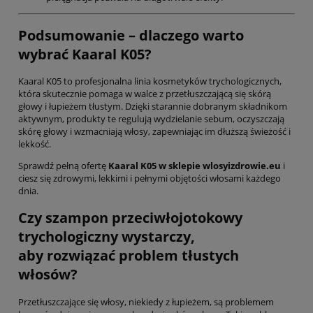
Podsumowanie – dlaczego warto
wybrać Kaaral K05?
Kaaral K05 to profesjonalna linia kosmetyków trychologicznych,
która skutecznie pomaga w walce z przetłuszczającą się skórą
głowy i łupieżem tłustym. Dzięki starannie dobranym składnikom
aktywnym, produkty te regulują wydzielanie sebum, oczyszczają
skórę głowy i wzmacniają włosy, zapewniając im dłuższą świeżość i
lekkość.
Sprawdź pełną ofertę
Kaaral K05 w sklepie wlosyizdrowie.eu
i
ciesz się zdrowymi, lekkimi i pełnymi objętości włosami każdego
dnia.
Czy szampon przeciwłojotokowy
trychologiczny wystarczy,
aby rozwiązać problem tłustych
włosów?
Przetłuszczające się włosy, niekiedy z łupieżem, są problemem