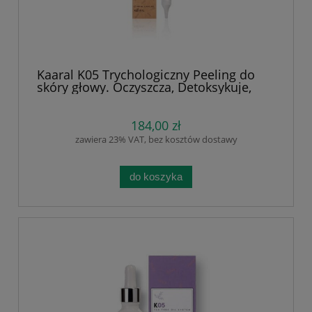
Kaaral K05 Trychologiczny Peeling do
skóry głowy. Oczyszcza, Detoksykuje,
Poprawia Wzrost Włosów – Z pyłem z
migdałów i orzecha włoskiego 100 ml
184,00 zł
zawiera 23% VAT, bez kosztów dostawy
do koszyka