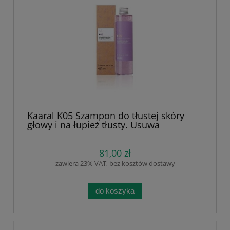
Kaaral K05 Szampon do tłustej skóry
głowy i na łupież tłusty. Usuwa
przetłuszczanie, swędzenie i
podrażnienia, złuszczanie, działa
przeciwzapalne, Bez sls i sles, Naturalne
81,00 zł
ekstrakty, Wierzbówka , pokrzywa,
zawiera 23% VAT, bez kosztów dostawy
drzewo herbaciane 250 lub 500 ml
do koszyka