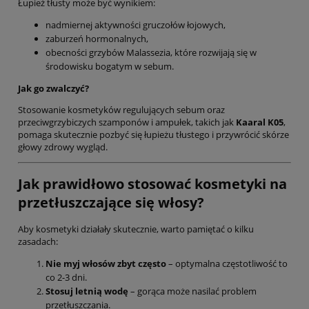
Łupież tłusty może być wynikiem:
nadmiernej aktywności gruczołów łojowych,
zaburzeń hormonalnych,
obecności grzybów Malassezia, które rozwijają się w
środowisku bogatym w sebum.
Jak go zwalczyć?
Stosowanie kosmetyków regulujących sebum oraz
przeciwgrzybiczych szamponów i ampułek, takich jak
Kaaral K05
,
pomaga skutecznie pozbyć się łupieżu tłustego i przywrócić skórze
głowy zdrowy wygląd.
Jak prawidłowo stosować kosmetyki na
przetłuszczające się włosy?
Aby kosmetyki działały skutecznie, warto pamiętać o kilku
zasadach:
Nie myj włosów zbyt często
– optymalna częstotliwość to
co 2-3 dni.
Stosuj letnią wodę
– gorąca może nasilać problem
przetłuszczania.