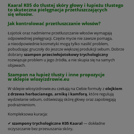
Kaaral K05 do tłustej skóry głowy i łupieżu tłustego
to skuteczna pielęgnacja przetłuszczających
się włosów.
Jak kontrolować przetłuszczanie włosów?
Łojotok oraz nadmierne przetłuszczanie włosów wymagają
odpowiedniej pielęgnacji. Częste mycie nie zawsze pomaga,
a nieodpowiednie kosmetyki mogą tylko nasilić problem,
pobudzając gruczoły do jeszcze większej produkcji sebum. Dobrze
dobrany
szampon przeciwłojotokowy trychologiczny
rozwiązuje problem u jego źródła, a nie skupia się na samych
objawach.
Szampon na łupież tłusty i inne propozycje
w sklepie wlosyizdrowie.eu
W sklepie wlosyizdrowie.eu czekają na Ciebie formuły z
olejkiem
z drzewa herbacianego, arniką i kamforą
, które regulują
wydzielanie sebum, odświeżają skórę głowy oraz zapobiegają
podrażnieniom.
Kompleksowa kuracja:
✔
szampony trychologiczne K05 Kaaral
— dokładne
oczyszczanie bez przesuszania skóry,