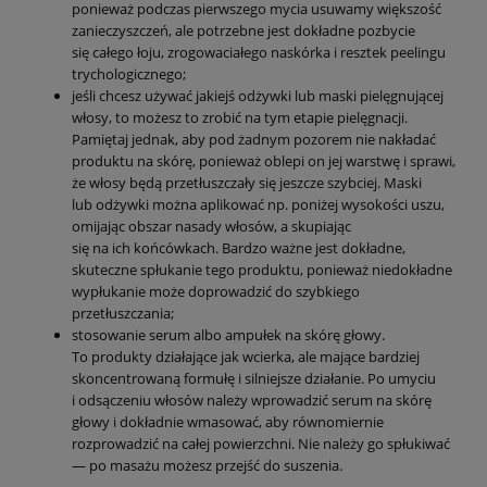
ponieważ podczas pierwszego mycia usuwamy większość
zanieczyszczeń, ale potrzebne jest dokładne pozbycie
się całego łoju, zrogowaciałego naskórka i resztek peelingu
trychologicznego;
jeśli chcesz używać jakiejś odżywki lub maski pielęgnującej
włosy, to możesz to zrobić na tym etapie pielęgnacji.
Pamiętaj jednak, aby pod żadnym pozorem nie nakładać
produktu na skórę, ponieważ oblepi on jej warstwę i sprawi,
że włosy będą przetłuszczały się jeszcze szybciej. Maski
lub odżywki można aplikować np. poniżej wysokości uszu,
omijając obszar nasady włosów, a skupiając
się na ich końcówkach. Bardzo ważne jest dokładne,
skuteczne spłukanie tego produktu, ponieważ niedokładne
wypłukanie może doprowadzić do szybkiego
przetłuszczania;
stosowanie serum albo ampułek na skórę głowy.
To produkty działające jak wcierka, ale mające bardziej
skoncentrowaną formułę i silniejsze działanie. Po umyciu
i odsączeniu włosów należy wprowadzić serum na skórę
głowy i dokładnie wmasować, aby równomiernie
rozprowadzić na całej powierzchni. Nie należy go spłukiwać
— po masażu możesz przejść do suszenia.