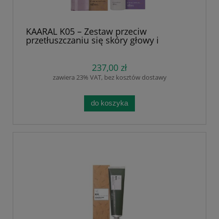
KAARAL K05 – Zestaw przeciw
przetłuszczaniu się skóry głowy i
łupieżowi tłustemu (Szampon 250 ml +
serum 50 ml) | Regulacja sebum,
oczyszczenie i odświeżenie | Olejek z
237,00 zł
drzewa herbacianego, Pokrzywa,
zawiera 23% VAT, bez kosztów dostawy
Wierzbówka Kiprzyca | Bez SLS,
silikonów i parabenów
do koszyka