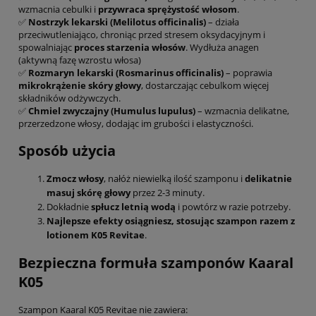
wzmacnia cebulki i
przywraca sprężystość włosom
.
✅
Nostrzyk lekarski (Melilotus officinalis)
– działa
przeciwutleniająco, chroniąc przed stresem oksydacyjnym i
spowalniając
proces starzenia włosów
. Wydłuża anagen
(aktywną fazę wzrostu włosa)
✅
Rozmaryn lekarski (Rosmarinus officinalis)
– poprawia
mikrokrążenie skóry głowy
, dostarczając cebulkom więcej
składników odżywczych.
✅
Chmiel zwyczajny (Humulus lupulus)
– wzmacnia delikatne,
przerzedzone włosy, dodając im grubości i elastyczności.
Sposób użycia
Zmocz włosy
, nałóż niewielką ilość szamponu i
delikatnie
masuj skórę głowy
przez 2-3 minuty.
Dokładnie
spłucz letnią wodą
i powtórz w razie potrzeby.
Najlepsze efekty osiągniesz, stosując szampon razem z
lotionem K05 Revitae
.
Bezpieczna formuła szamponów Kaaral
K05
Szampon Kaaral K05 Revitae nie zawiera: