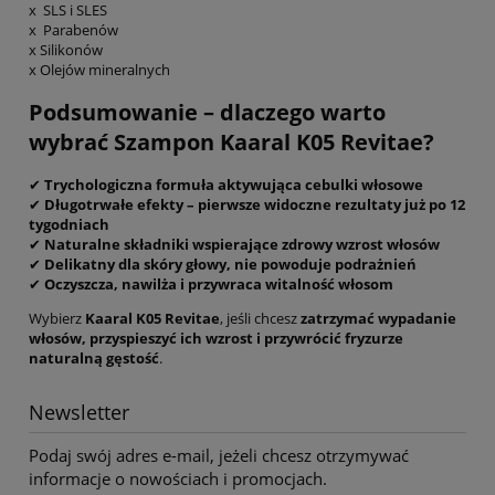
x SLS i SLES
x Parabenów
x Silikonów
x Olejów mineralnych
Podsumowanie – dlaczego warto
wybrać Szampon Kaaral K05 Revitae?
✔
Trychologiczna formuła aktywująca cebulki włosowe
✔
Długotrwałe efekty – pierwsze widoczne rezultaty już po 12
tygodniach
✔
Naturalne składniki wspierające zdrowy wzrost włosów
✔
Delikatny dla skóry głowy, nie powoduje podrażnień
✔
Oczyszcza, nawilża i przywraca witalność włosom
Wybierz
Kaaral K05 Revitae
, jeśli chcesz
zatrzymać wypadanie
włosów, przyspieszyć ich wzrost i przywrócić fryzurze
naturalną gęstość
.
Newsletter
Podaj swój adres e-mail, jeżeli chcesz otrzymywać
informacje o nowościach i promocjach.