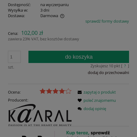
Dostępność:
na wyczerpaniu
Wysyłka w:
3 dni
Dostawa:
Darmowa
sprawdź formy dostawy
Cena nie zawiera ewentualnych kosztów płatności
102,00 zł
Cena:
zawiera 23% VAT, bez kosztów dostawy
do koszyka
Zyskujesz
10
pkt [
?
]
szt.
dodaj do przechowalni
Ocena:
zapytaj o produkt
Producent:
poleć znajomemu
dodaj opinię