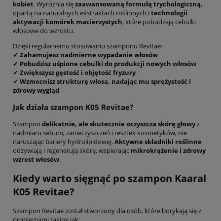
kobiet
. Wyróżnia się
zaawansowaną formułą trychologiczną
,
opartą na naturalnych ekstraktach roślinnych i
technologii
aktywacji komórek macierzystych
, które pobudzają cebulki
włosowe do wzrostu.
Dzięki regularnemu stosowaniu szamponu Revitae:
✔
Zahamujesz nadmierne wypadanie włosów
✔
Pobudzisz uśpione cebulki do produkcji nowych włosów
✔
Zwiększysz gęstość i objętość fryzury
✔
Wzmocnisz strukturę włosa, nadając mu sprężystość i
zdrowy wygląd
Jak działa szampon K05 Revitae?
Szampon
delikatnie, ale skutecznie oczyszcza skórę głowy
z
nadmiaru sebum, zanieczyszczeń i resztek kosmetyków, nie
naruszając bariery hydrolipidowej.
Aktywne składniki roślinne
odżywiają i regenerują skórę, wspierając
mikrokrążenie i zdrowy
wzrost włosów
.
Kiedy warto sięgnąć po szampon Kaaral
K05 Revitae?
Szampon Revitae został stworzony dla osób, które borykają się z
problemami takimi jak: