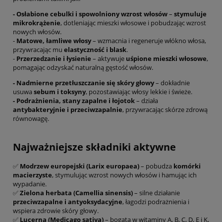
- Osłabione cebulki i spowolniony wzrost włosów
–
stymuluje
mikrokrążenie
, dotleniając mieszki włosowe i pobudzając wzrost
nowych włosów.
-
Matowe, łamliwe włosy
– wzmacnia i regeneruje włókno włosa,
przywracając mu
elastyczność i blask
.
-
Przerzedzanie i łysienie
– aktywuje
uśpione mieszki włosowe
,
pomagając odzyskać naturalną gęstość włosów.
- Nadmierne przetłuszczanie się skóry głowy
– dokładnie
usuwa
sebum i toksyny
, pozostawiając włosy lekkie i świeże.
- Podrażnienia, stany zapalne i łojotok
– działa
antybakteryjnie i przeciwzapalnie
, przywracając skórze zdrową
równowagę.
Najważniejsze składniki aktywne
✅
Modrzew europejski (Larix europaea)
– pobudza
komórki
macierzyste
, stymulując wzrost nowych włosów i hamując ich
wypadanie.
✅
Zielona herbata (Camellia sinensis)
– silne działanie
przeciwzapalne i antyoksydacyjne
, łagodzi podrażnienia i
wspiera zdrowie skóry głowy.
✅
Lucerna (Medicago sativa)
– bogata w witaminy A, B, C, D, E i K,