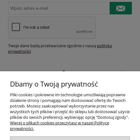
Twoje dane będą przetwarzane zgodnie z naszą
polityką
prywatności
Pomoc
Dbamy o Twoją prywatność
Moje konto
Pliki cookies i pokrewne im technologie umożliwiają poprawne
działanie strony i pomagają nam dostosować ofertę do Twoich
Płatności i dostawa
potrzeb. Możesz zaakceptować wykorzystanie przez nas
wszystkich tych plików i przejść do sklepu lub dostosować użycie
plików do swoich preferencji, wybierając opcję "Dostosuj zgody".
Informacje
Więcej o plikach cookies przeczytasz w naszej Polityce
prywatności.
O nas