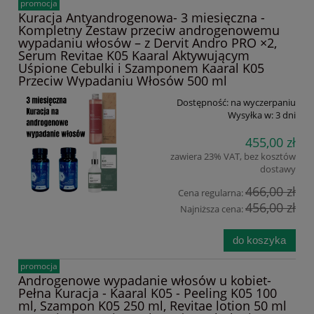
promocja
Kuracja Antyandrogenowa- 3 miesięczna -
Kompletny Zestaw przeciw androgenowemu
wypadaniu włosów – z Dervit Andro PRO ×2,
Serum Revitae K05 Kaaral Aktywującym
Uśpione Cebulki i Szamponem Kaaral K05
Przeciw Wypadaniu Włosów 500 ml
Dostępność:
na wyczerpaniu
Wysyłka w:
3 dni
455,00 zł
zawiera 23% VAT, bez kosztów
dostawy
466,00 zł
Cena regularna:
456,00 zł
Najniższa cena:
do koszyka
promocja
Androgenowe wypadanie włosów u kobiet-
Pełna Kuracja - Kaaral K05 - Peeling K05 100
ml, Szampon K05 250 ml, Revitae lotion 50 ml