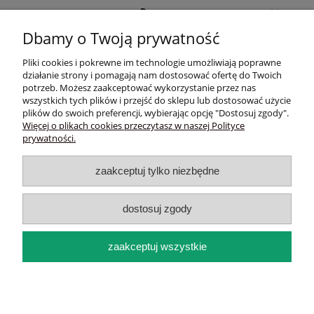
Pomoc
Dbamy o Twoją prywatność
Moje konto
Pliki cookies i pokrewne im technologie umożliwiają poprawne
działanie strony i pomagają nam dostosować ofertę do Twoich
Płatności i dostawa
potrzeb. Możesz zaakceptować wykorzystanie przez nas
wszystkich tych plików i przejść do sklepu lub dostosować użycie
plików do swoich preferencji, wybierając opcję "Dostosuj zgody".
Informacje
Więcej o plikach cookies przeczytasz w naszej Polityce
prywatności.
O nas
zaakceptuj tylko niezbędne
Sklep trychologiczny online - Wlosyizdrowie.eu |Czarnochowice
535/154, 32-020 Wieliczka | NIP: 6791738313 | REGON: 356868263 |
Email:
wlosyizdrowie.eu@gmail.com
| Telefon:
502 301 064
dostosuj zgody
pokaż pełną wersję strony
zaakceptuj wszystkie
Sklep internetowy Shoper.pl