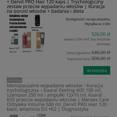
+ Dervit PRO Hair 120 kaps.| Trychologiczny
zestaw przeciw wypadaniu włosów | Kuracja
na porost włosów + badania i dieta
Dostępność:
na wyczerpaniu
Wysyłka w:
3 dni
526,00 zł
zawiera 23% VAT, bez kosztów
dostawy
546,00 zł
Cena regularna:
506,00 zł
Najniższa cena:
do koszyka
promocja
Menopauzalne wypadanie włosów - Kuracja
trychologiczna – Kaaral Peeling K05 100 ml,
szampon 250 ml i ampułki 12x10 ml, Kaaral
K05 przeciw wypadaniu włosów | Maraes Care
Odżywka Volume 500 ml ,Dervit PRO Hair 120
kaps, witamina D3 +K2 | Diagnostyka
Dostępność:
tymczasowo