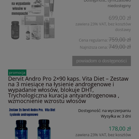
niedostępny
699,00 zł
zawiera 23% VAT, bez kosztów
dostawy
759,00 zł
Cena regularna:
749,00 zł
Najniższa cena:
powiadom o dostępności
promocja
Dervit Andro Pro 2×90 kaps. Vita Diet – Zestaw
na 3 miesiące na łysienie androgenowe i
wypadanie włosów, blokuje DHT,
Trychologiczna kuracja antyandrogenowa ,
wzmocnienie wzrostu włosów
Dostępność:
na wyczerpaniu
Wysyłka w:
3 dni
178,00 zł
zawiera 23% VAT, bez kosztów