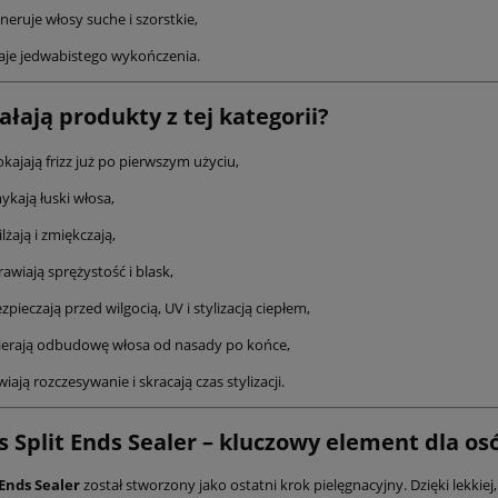
neruje włosy suche i szorstkie,
je jedwabistego wykończenia.
iałają produkty z tej kategorii?
kajają frizz już po pierwszym użyciu,
kają łuski włosa,
lżają i zmiękczają,
awiają sprężystość i blask,
zpieczają przed wilgocią, UV i stylizacją ciepłem,
ierają odbudowę włosa od nasady po końce,
wiają rozczesywanie i skracają czas stylizacji.
 Split Ends Sealer – kluczowy element dla 
 Ends Sealer
został stworzony jako ostatni krok pielęgnacyjny. Dzięki lekkiej,