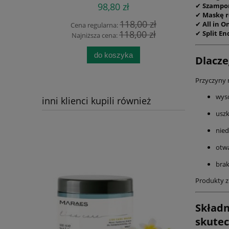
trychologów. 22 aktywne
0 ml-
Zestaw
98,80 zł
✔
Szampon
składniki, minerały i witaminy.
aw do
Pobudz
✔
Maskę r
podwójne źródło naturalnego
118,00 zł
sów
Sebum | O
✔
All in O
Cena regularna:
krzemu. Wzmocnienie włosów.
118,00 zł
✔
Split En
 koloru.
Zapobie
Najniższa cena:
Regeneracja. Opóźnienie
cja dla
Natural
siwienia. Poprawa stanu skóry.
Naturalne
Drzewa He
do koszyka
Dlacze
120 kapsułek
a włosów.
P
Przyczyny n
wys
inni klienci kupili również
uszk
nied
otwa
brak
Produkty z
Składn
skutec