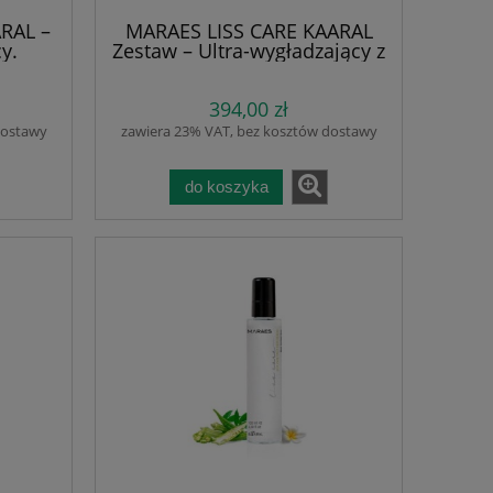
RAL –
MARAES LISS CARE KAARAL
y.
Zestaw – Ultra-wygładzający z
ka 500
Monoi, Biotyną i Pantenolem.
racja i
Redukuje puszenie, dodaje
394,00 zł
otyna,
blasku i miękkości; szampon
i | pH
500 ml , maska 500 ml i
dostawy
zawiera 23% VAT, bez kosztów dostawy
SLS,
odżywka 10 w 1 250 ml. Bez
w
alkoholu, parabenów i
ć bez
SLS/SLES.
do koszyka