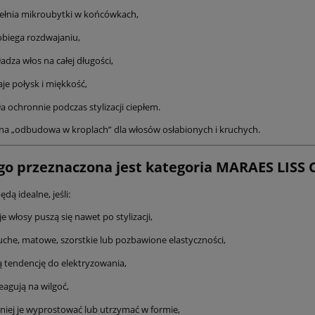
ełnia mikroubytki w końcówkach,
biega rozdwajaniu,
adza włos na całej długości,
je połysk i miękkość,
ła ochronnie podczas stylizacji ciepłem.
na „odbudowa w kroplach” dla włosów osłabionych i kruchych.
go przeznaczona jest kategoria MARAES LISS 
dą idealne, jeśli:
e włosy puszą się nawet po stylizacji,
uche, matowe, szorstkie lub pozbawione elastyczności,
 tendencję do elektryzowania,
reagują na wilgoć,
niej je wyprostować lub utrzymać w formie,