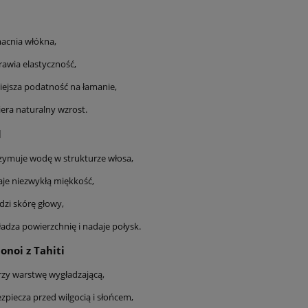
acnia włókna,
 LISS CARE KAARAL –
MARAES LISS CARE ALL IN O
awia elastyczność,
ygładzający. Szampon
250 ml KAARAL – Odżywka b
ejsza podatność na łamanie,
l + Maska 500 ml |
spłukiwania 10 w 1 | Nawilżen
enie, regeneracja i
regeneracja i ochrona prze
era naturalny wzrost.
262,00 zł
138,00 zł
a puszenia | Biotyna,
puszeniem | Włosy
l i Olejek Monoi | pH
zdyscyplinowane przez cały dz
l
do koszyka
do koszyka
.00 | Bez soli, SLS,
| Biotyna, Pantenol i Oleje
zymuje wodę w strukturze włosa,
 i olejów mineralnych
Monoi | Bez parabenów,
kość bez obciążenia
alkoholu i olejów mineralny
je niezwykłą miękkość,
dzi skórę głowy,
adza powierzchnię i nadaje połysk.
onoi z Tahiti
zy warstwę wygładzającą,
zpiecza przed wilgocią i słońcem,