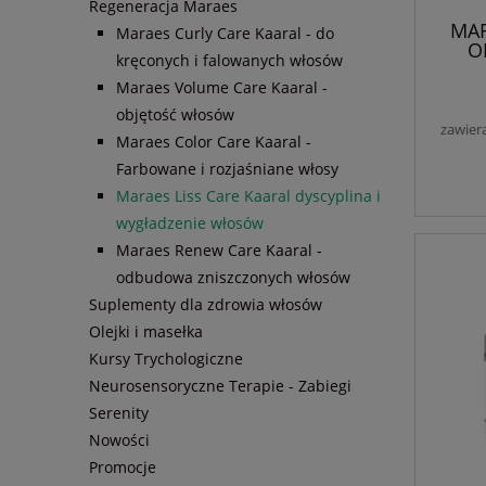
Regeneracja Maraes
MAR
Maraes Curly Care Kaaral - do
O
kręconych i falowanych włosów
Odży
w 1 |
Maraes Volume Care Kaaral -
i och
objętość włosów
Włosy
zawier
Maraes Color Care Kaaral -
cały d
i
Farbowane i rozjaśniane włosy
parab
Maraes Liss Care Kaaral dyscyplina i
wygładzenie włosów
Maraes Renew Care Kaaral -
odbudowa zniszczonych włosów
Suplementy dla zdrowia włosów
Olejki i masełka
Kursy Trychologiczne
Neurosensoryczne Terapie - Zabiegi
Serenity
Nowości
Promocje