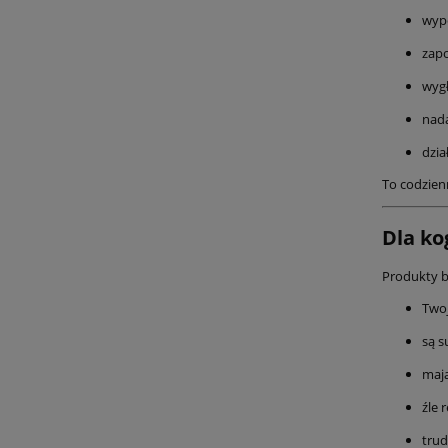
wyp
zapo
wygł
nada
dzia
To codzien
Dla ko
Produkty bę
Twoj
są s
mają
źle 
trud