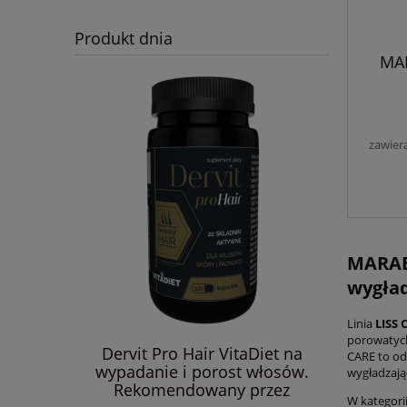
Produkt dnia
MAR
Wy
w
Naw
kontr
zawier
Pante
4.00-
o
Jed
MARAES
wygład
Linia
LISS 
porowatych
Dervit Pro Hair VitaDiet na
CARE to od
wypadanie i porost włosów.
wygładzają
AARAL – 3
Kaaral K
Rekomendowany przez
ampon po
Przeciw
W kategori