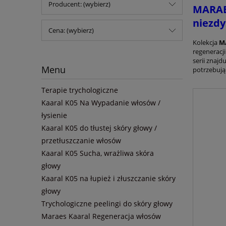
Producent: (wybierz)
MARAES
niezd
Cena: (wybierz)
Kolekcja
M
regeneracj
serii znajd
Menu
potrzebują
Terapie trychologiczne
Kaaral K05 Na Wypadanie włosów /
łysienie
Kaaral K05 do tłustej skóry głowy /
przetłuszczanie włosów
Kaaral K05 Sucha, wrażliwa skóra
głowy
Kaaral K05 na łupież i złuszczanie skóry
głowy
Trychologiczne peelingi do skóry głowy
Maraes Kaaral Regeneracja włosów