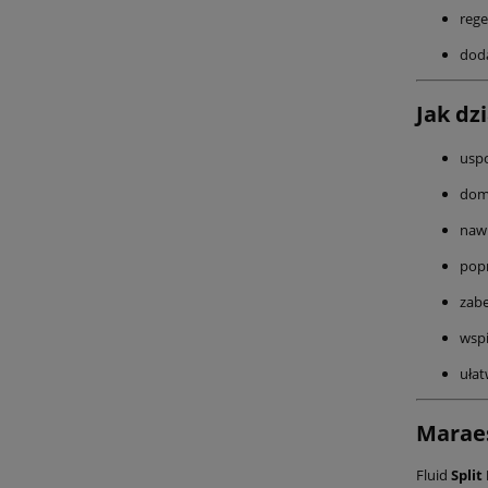
rege
doda
Jak dz
uspo
domy
nawi
popr
zabe
wsp
ułat
Maraes
Fluid
Split