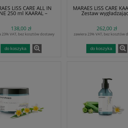
AES LISS CARE ALL IN
MARAES LISS CARE KAA
NE 250 ml KAARAL –
Zestaw wygładzając
wka bez spłukiwania 10
Szampon 500 ml + Mas
 Nawilżenie, regeneracja
ml | Nawilżenie, regene
138,00 zł
262,00 zł
rona przed puszeniem |
kontrola puszenia | Bi
 zdyscyplinowane przez
Pantenol i Olejek Mono
a 23% VAT, bez kosztów dostawy
zawiera 23% VAT, bez kosztów 
zień | Biotyna, Pantenol
4.00-5.00 | Bez soli, 
 Olejek Monoi | Bez
parabenów i olejó
enów, alkoholu i olejów
mineralnych | Gładkoś
do koszyka
do koszyka
mineralnych
obciążenia