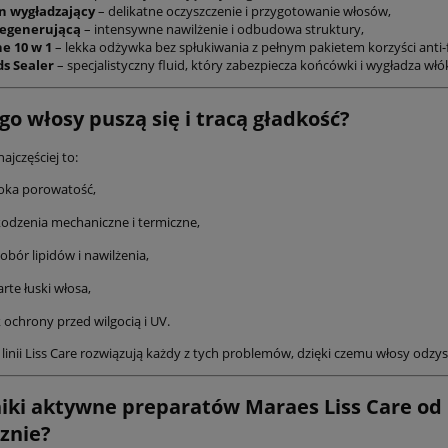
wypadanie włosów, blokuje D
- Wzmacnia Cebulki,
178,00 zł
 wygładzający
– delikatne oczyszczenie i przygotowanie włosów,
Trychologiczna kuracja
a Wzrost, Reguluje
egenerującą
– intensywne nawilżenie i odbudowa struktury,
239,00 zł
antyandrogenowa , wzmocnie
189,00 zł
czyszcza, Regeneruje i
ne 10 w 1
– lekka odżywka bez spłukiwania z pełnym pakietem korzyści anti-f
Cena regularna:
wzrostu włosów
189,00 zł
ds Sealer
– specjalistyczny fluid, który zabezpiecza końcówki i wygładza wł
ga Wypadaniu Włosów.
Najniższa cena:
do koszyka
ne składniki: Olejek z
rbacianego, Pokrzywa,
do koszyka
go włosy puszą się i tracą gładkość?
apryka, Arnika
ajczęściej to:
oka porowatość,
odzenia mechaniczne i termiczne,
obór lipidów i nawilżenia,
rte łuski włosa,
 ochrony przed wilgocią i UV.
 linii Liss Care rozwiązują każdy z tych problemów, dzięki czemu włosy odzy
iki aktywne preparatów Maraes Liss Care od K
znie?