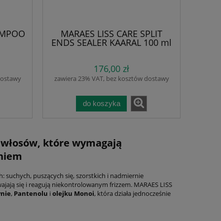
AMPOO
MARAES LISS CARE SPLIT
ENDS SEALER KAARAL 100 ml
n do
– Fluid naprawczy do
h.
rozdwojonych końcówek.
176,00 zł
ja i
Regeneracja, wygładzanie,
tyna,
ochrona przed uszkodzeniami
dostawy
zawiera 23% VAT, bez kosztów dostawy
i. Bez
i utrzymanie gładkiej linii
benów.
włosów. Biotyna, Pantenol,
e i
Olejek Monoi. Bez alkoholu i
do koszyka
ążenia
parabenów.
 włosów, które wymagają
eniem
 suchych, puszących się, szorstkich i nadmiernie
wajają się i reagują niekontrolowanym frizzem. MARAES LISS
ita
ynie
,
Pantenolu
i
olejku Monoi
, która działa jednocześnie
na
KAARAL K05 – Zestaw przeciw
Kaaral Marae
przetłuszczaniu się skóry głowy i
Pianka Bez G