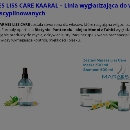
 LISS CARE KAARAL – Linia wygładzająca do w
yscyplinowanych
ARAES LISS CARE
została stworzona dla włosów, które reagują na wilgoć, t
i. Formuły oparte na
Biotynie, Pantenolu i olejku Monoi z Tahiti
wygładza
ują się produkty do mycia, odżywiania, stylizacji bez spłukiwania oraz spec
 włosy wymagające kontroli, miękkości i blasku.