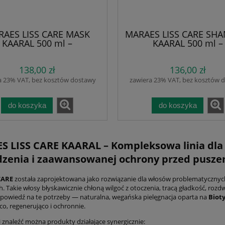
AES LISS CARE MASK
MARAES LISS CARE SH
KAARAL 500 ml –
KAARAL 500 ml –
gładzająca maska do
Wygładzający szampo
łosów niesfornych |
włosów niesfornyc
138,00 zł
136,00 zł
ilżenie, regeneracja i
Nawilżenie, regenerac
ola puszenia | Biotyna,
kontrola puszenia. Bio
a 23% VAT, bez kosztów dostawy
zawiera 23% VAT, bez kosztów 
nol i Olejek Monoi | pH
Pantenol i Olejek Mono
5.00 | Bez parabenów i
soli, SLS, SLES i para
lejów mineralnych |
pH 4.00-5.00. Gładki
do koszyka
do koszyka
wabista gładkość bez
miękkie włosy bez obci
obciążenia
 LISS CARE KAARAL – Kompleksowa linia dla
zenia i zaawansowanej ochrony przed pusz
CARE
została zaprojektowana jako rozwiązanie dla włosów problematycznych:
. Takie włosy błyskawicznie chłoną wilgoć z otoczenia, tracą gładkość, rozd
Dervit Andro Pro 2×90 kaps. V
powiedź na te potrzeby — naturalna, wegańska pielęgnacja oparta na
Biot
Diet – Zestaw na 3 miesiące 
co, regenerująco i ochronnie.
05 – Szampon i Krople
łysienie androgenowe i
 Wypadaniu Włosów |
i znaleźć można produkty działające synergicznie: