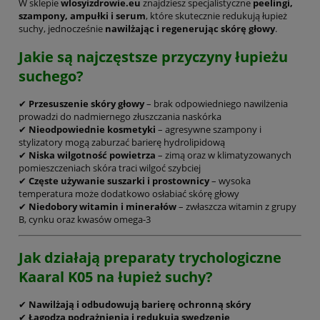
W sklepie
wlosyizdrowie.eu
znajdziesz specjalistyczne
peelingi,
szampony, ampułki i serum
, które skutecznie redukują łupież
suchy, jednocześnie
nawilżając i regenerując skórę głowy
.
Jakie są najczęstsze przyczyny łupieżu
suchego?
✔
Przesuszenie skóry głowy
– brak odpowiedniego nawilżenia
prowadzi do nadmiernego złuszczania naskórka
✔
Nieodpowiednie kosmetyki
– agresywne szampony i
stylizatory mogą zaburzać barierę hydrolipidową
✔
Niska wilgotność powietrza
– zimą oraz w klimatyzowanych
pomieszczeniach skóra traci wilgoć szybciej
✔
Częste używanie suszarki i prostownicy
– wysoka
temperatura może dodatkowo osłabiać skórę głowy
✔
Niedobory witamin i minerałów
– zwłaszcza witamin z grupy
B, cynku oraz kwasów omega-3
Jak działają preparaty trychologiczne
Kaaral K05 na łupież suchy?
✔
Nawilżają i odbudowują barierę ochronną skóry
✔
Łagodzą podrażnienia i redukują swędzenie