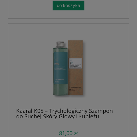
do koszyka
Kaaral K05 – Trychologiczny Szampon
do Suchej Skóry Głowy i Łupieżu
Suchego. Nawilża skórę, zapobiega
świądowi i złuszczaniu, łagodzi
podrażnienia, przeciw wypadaniu. Z
81,00 zł