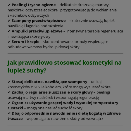
✔
Peelingi trychologiczne
– delikatnie złuszczają martwy
naskórek, oczyszczając skórę i przygotowując ją do wchłaniania
składników odżywczych
✔
Szampony przeciwłupieżowe
– skutecznie usuwają łupież,
nawilżają i łagodzą podrażnienia
✔
Ampułki przeciwłupieżowe
– intensywna terapia regenerująca
i nawilżająca skórę głowy
✔
Serum i krople
– skoncentrowane formuły wspierające
odbudowę warstwy hydrolipidowej skóry
Jak prawidłowo stosować kosmetyki na
łupież suchy?
✔
Stosuj delikatne, nawilżające szampony
– unikaj
kosmetyków z SLS i alkoholem, które mogą wysuszać skórę
✔
Zadbaj o regularne złuszczanie skóry głowy
– peelingi
usuwają martwy naskórek i wspomagają regenerację
✔
Ogranicz używanie gorącej wody i wysokiej temperatury
suszarki
– mogą one nasilać suchość skóry
✔
Dbaj o odpowiednie nawodnienie i dietę bogatą w zdrowe
tłuszcze
– wspomaga to nawilżenie skóry od wewnątrz