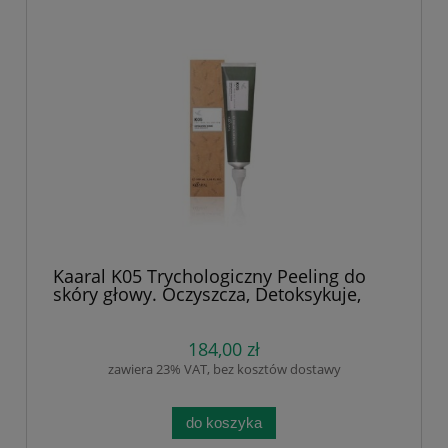
Kaaral K05 Trychologiczny Peeling do
skóry głowy. Oczyszcza, Detoksykuje,
Poprawia Wzrost Włosów – Z pyłem z
migdałów i orzecha włoskiego 100 ml
184,00 zł
zawiera 23% VAT, bez kosztów dostawy
do koszyka