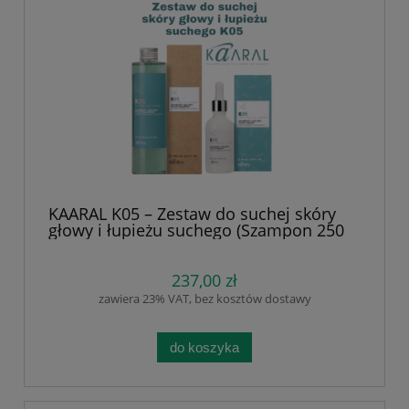
KAARAL K05 – Zestaw do suchej skóry
głowy i łupieżu suchego (Szampon 250
ml + Serum 50 ml) | Nawilżenie,
ukojenie i redukcja łuszczenia | Olejek z
drzewa herbacianego, Arnika, Pokrzywa
237,00 zł
| Bez SLS, silikonów i parabenów |
zawiera 23% VAT, bez kosztów dostawy
Zdrowa skóra i mocniejsze włosy.
do koszyka