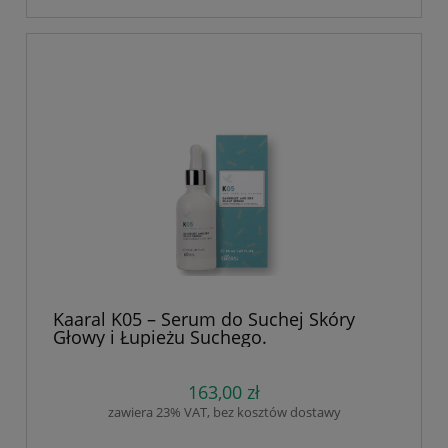
Kaaral K05 – Serum do Suchej Skóry
Głowy i Łupieżu Suchego.
Trychologiczne. Łagodzi świąd ,
podrażnienia, złuszczanie, wypadanie,
Naturalne ekstrakty. Wierzbówka,
163,00 zł
drzewo herbaciane, arnika, pokrzywa 50
zawiera 23% VAT, bez kosztów dostawy
ml