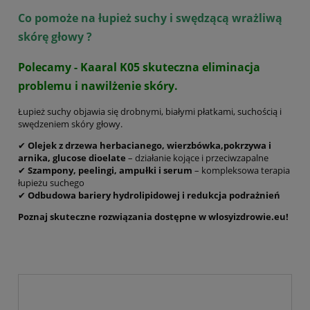
Co pomoże na łupież suchy i swędzącą wrażliwą
skórę głowy ?
Polecamy - Kaaral K05 skuteczna eliminacja
problemu i nawilżenie skóry.
Łupież suchy objawia się drobnymi, białymi płatkami, suchością i
swędzeniem skóry głowy.
✔
Olejek z drzewa herbacianego, wierzbówka,pokrzywa i
arnika, glucose dioelate
– działanie kojące i przeciwzapalne
✔
Szampony, peelingi, ampułki i serum
– kompleksowa terapia
łupieżu suchego
✔
Odbudowa bariery hydrolipidowej i redukcja podrażnień
Poznaj skuteczne rozwiązania dostępne w wlosyizdrowie.eu!