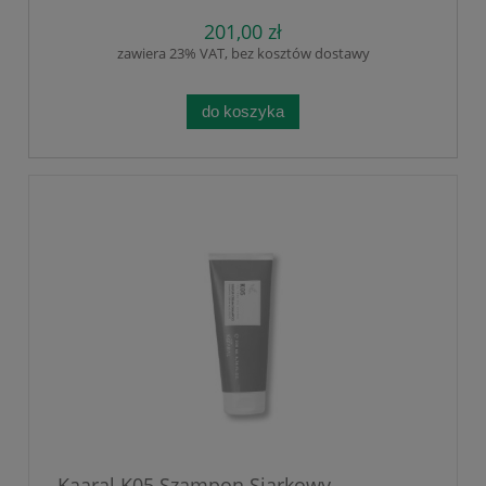
swędzenie skóry głowy, przeciwdziałają
wypadaniu, włosów, redukują
201,00 zł
podrażnienia skóry. 12 x 10 ml.
zawiera 23% VAT, bez kosztów dostawy
Polecane przez Trychologów
do koszyka
Kaaral K05 Szampon Siarkowy.