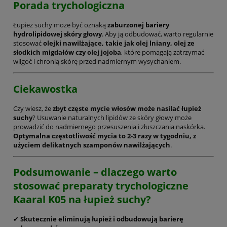
Porada trychologiczna
Łupież suchy może być oznaką
zaburzonej bariery
hydrolipidowej skóry głowy
. Aby ją odbudować, warto regularnie
stosować
olejki nawilżające, takie jak olej lniany, olej ze
słodkich migdałów czy olej jojoba
, które pomagają zatrzymać
wilgoć i chronią skórę przed nadmiernym wysychaniem.
Ciekawostka
Czy wiesz, że
zbyt częste mycie włosów może nasilać łupież
suchy
? Usuwanie naturalnych lipidów ze skóry głowy może
prowadzić do nadmiernego przesuszenia i złuszczania naskórka.
Optymalna częstotliwość mycia to 2-3 razy w tygodniu, z
użyciem delikatnych szamponów nawilżających
.
Podsumowanie – dlaczego warto
stosować preparaty trychologiczne
Kaaral K05 na łupież suchy?
✔
Skutecznie eliminują łupież i odbudowują barierę