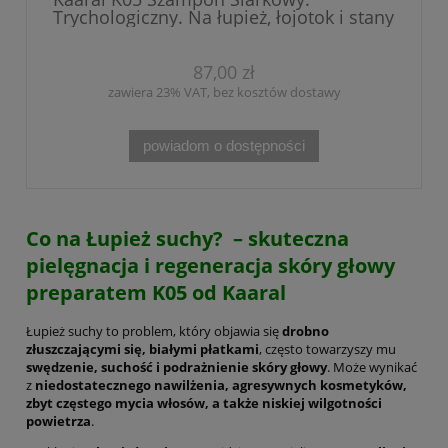
Trychologiczny. Na łupież, łojotok i stany
zapalne. Działanie przeciw bakteryjne i
przeciw grzybiczne. Wzbogacony
Olejkiem z drzewa herbacianego i
87,00 zł
gliceryną roślinną. Nie wysusza skóry.
zawiera 23% VAT, bez kosztów dostawy
200 ml
powiadom o dostępności
Co na Łupież suchy? – skuteczna
pielęgnacja i regeneracja skóry głowy
preparatem K05 od Kaaral
Łupież suchy to problem, który objawia się
drobno
złuszczającymi się, białymi płatkami
, często towarzyszy mu
swędzenie, suchość i podrażnienie skóry głowy
. Może wynikać
z
niedostatecznego nawilżenia, agresywnych kosmetyków,
zbyt częstego mycia włosów, a także niskiej wilgotności
powietrza
.