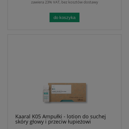
Olejkiem z Drzewa Herbacianego 250
zawiera 23% VAT, bez kosztów dostawy
lub 500 ml
do koszyka
Kaaral K05 Ampułki - lotion do suchej
skóry głowy i przeciw łupieżowi
suchemu. Niwelują złuszczanie i