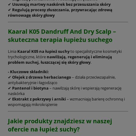
✔
Usuwają martwy naskórek bez przesuszania skóry
✔
Regulują procesy złuszczania, przywracając zdrową
równowagę skóry głowy
Kaaral K05 Dandruff And Dry Scalp –
skuteczna terapia łupieżu suchego
Linia
Kaaral K05 na łupież suchy
to specjalistyczne kosmetyki
trychologiczne, które
nawilżają, regenerują i eliminują
problem suchej, łuszczącej się skóry głowy
.
- Kluczowe składniki:
✔
Olejek z drzewa herbacianego
– działa przeciwzapalnie,
antybakteryjnie i łagodząco
✔
Pantenol i biotyna
– nawilżają skórę i wspierają regenerację
naskórka
✔
Ekstrakt z pokrzywy i arniki
– wzmacniają barierę ochronną i
wspomagają mikrokrążenie
Jakie produkty znajdziesz w naszej
ofercie na łupież suchy?