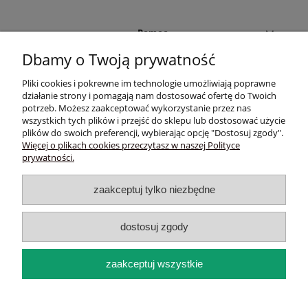
Pomoc
Dbamy o Twoją prywatność
Moje konto
Pliki cookies i pokrewne im technologie umożliwiają poprawne
działanie strony i pomagają nam dostosować ofertę do Twoich
Płatności i dostawa
potrzeb. Możesz zaakceptować wykorzystanie przez nas
wszystkich tych plików i przejść do sklepu lub dostosować użycie
plików do swoich preferencji, wybierając opcję "Dostosuj zgody".
Informacje
Więcej o plikach cookies przeczytasz w naszej Polityce
prywatności.
O nas
zaakceptuj tylko niezbędne
Sklep trychologiczny online - Wlosyizdrowie.eu |Czarnochowice
535/154, 32-020 Wieliczka | NIP: 6791738313 | REGON: 356868263 |
Email:
wlosyizdrowie.eu@gmail.com
| Telefon:
502 301 064
dostosuj zgody
pokaż pełną wersję strony
zaakceptuj wszystkie
Sklep internetowy Shoper.pl