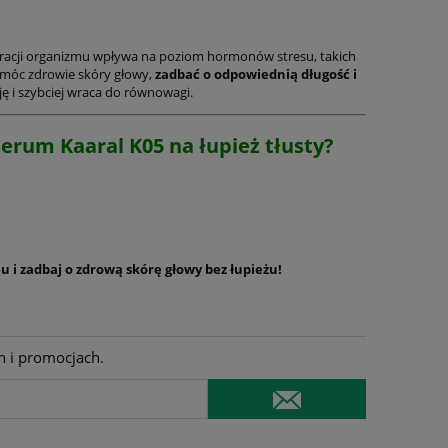
eracji organizmu wpływa na poziom hormonów stresu, takich
omóc zdrowie skóry głowy,
zadbać o odpowiednią długość i
ję i szybciej wraca do równowagi.
erum Kaaral K05 na łupież tłusty?
 i zadbaj o zdrową skórę głowy bez łupieżu!
h i promocjach.