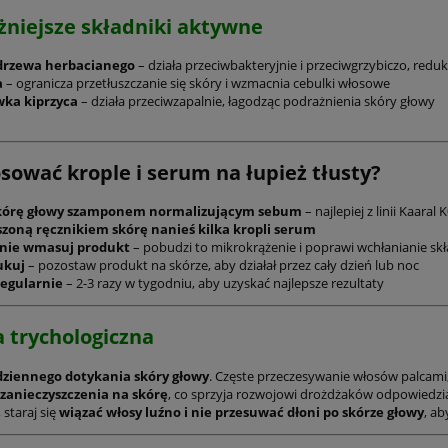
l + Maska 500 ml |
i Odbudowa Włosów
niejsze składniki aktywne
enie, regeneracja i
Zniszczonych. Szampon + Ma
262,00 zł
437,00 zł
a puszenia | Biotyna,
+ Serum z Olejkiem Monoi 
z drzewa herbacianego
– działa przeciwbakteryjnie i przeciwgrzybiczo, red
l i Olejek Monoi | pH
Kompleksami Algowymi.
do koszyka
do koszyka
a
– ogranicza przetłuszczanie się skóry i wzmacnia cebulki włosowe
.00 | Bez soli, SLS,
Nawilżenie, Blask, Wzmocnie
wka kiprzyca
– działa przeciwzapalnie, łagodząc podrażnienia skóry głowy
 i olejów mineralnych
Bez Obciążenia
kość bez obciążenia
osować krople i serum na łupież tłusty?
kórę głowy szamponem normalizującym sebum
– najlepiej z linii Kaaral 
zoną ręcznikiem skórę nanieś kilka kropli serum
tnie wmasuj produkt
– pobudzi to mikrokrążenie i poprawi wchłanianie s
ukuj
– pozostaw produkt na skórze, aby działał przez cały dzień lub noc
regularnie
– 2-3 razy w tygodniu, aby uzyskać najlepsze rezultaty
 trychologiczna
dziennego dotykania skóry głowy
. Częste przeczesywanie włosów palcami,
 zanieczyszczenia na skórę
, co sprzyja rozwojowi drożdżaków odpowiedzial
 staraj się
wiązać włosy luźno i nie przesuwać dłoni po skórze głowy
, a