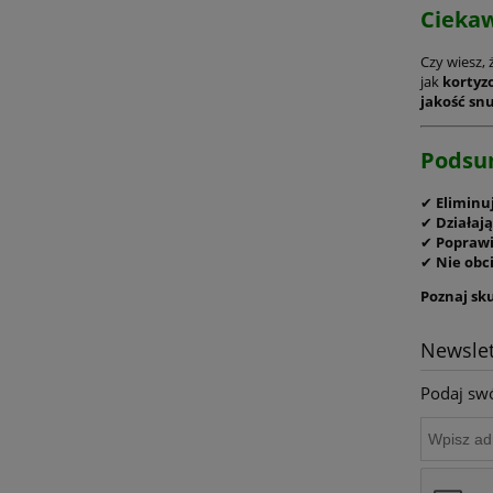
Ciekaw
Czy wiesz, 
jak
kortyz
jakość sn
Podsum
✔
Eliminu
✔
Działaj
✔
Poprawi
✔
Nie obci
Poznaj sku
Newslet
Podaj swó