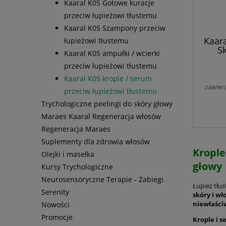
Kaaral K05 Gotowe kuracje
przeciw łupieżowi tłustemu
Kaaral K05 Szampony przeciw
Kaara
łupieżowi tłustemu
Sk
Kaaral K05 ampułki / wcierki
przeciw łupieżowi tłustemu
Prze
Kaaral K05 krople / serum
Gł
zawier
przeciw łupieżowi tłustemu
Ekstr
Her
Trychologiczne peelingi do skóry głowy
Maraes Kaaral Regeneracja włosów
Regeneracja Maraes
Suplementy dla zdrowia włosów
Krople
Olejki i masełka
głowy
Kursy Trychologiczne
Neurosensoryczne Terapie - Zabiegi
Łupież tłus
Serenity
skóry i w
niewłaści
Nowości
Promocje
Krople i s