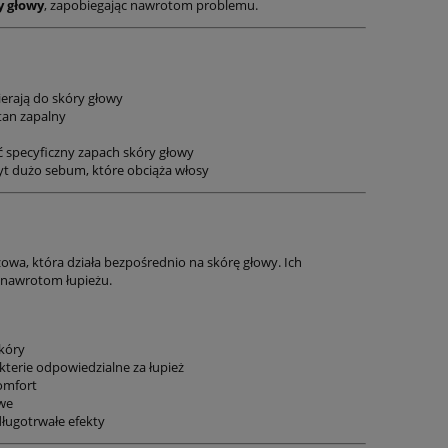
y głowy
, zapobiegając nawrotom problemu.
ierają do skóry głowy
an zapalny
specyficzny zapach skóry głowy
yt dużo sebum, które obciąża włosy
owa, która działa bezpośrednio na skórę głowy. Ich
 nawrotom łupieżu.
skóry
kterie odpowiedzialne za łupież
komfort
Kuracja Antya
owe
miesięczna - K
l
Sucha i łuszcząca się skóra głowy
ługotrwałe efekty
przeciw an
cja
- Kompletna, holistyczna kuracja