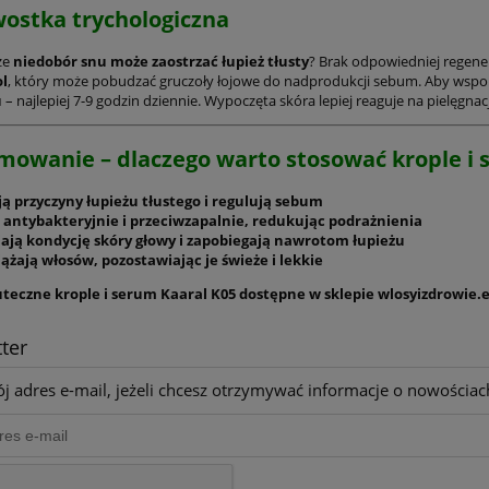
ostka trychologiczna
że
niedobór snu może zaostrzać łupież tłusty
? Brak odpowiedniej regen
ol
, który może pobudzać gruczoły łojowe do nadprodukcji sebum. Aby wsp
u
– najlepiej 7-9 godzin dziennie. Wypoczęta skóra lepiej reaguje na pielęgnac
owanie – dlaczego warto stosować krople i s
ją przyczyny łupieżu tłustego i regulują sebum
ą antybakteryjnie i przeciwzapalnie, redukując podrażnienia
ają kondycję skóry głowy i zapobiegają nawrotom łupieżu
ążają włosów, pozostawiając je świeże i lekkie
teczne krople i serum Kaaral K05 dostępne w sklepie wlosyizdrowie.eu
ter
j adres e-mail, jeżeli chcesz otrzymywać informacje o nowościac