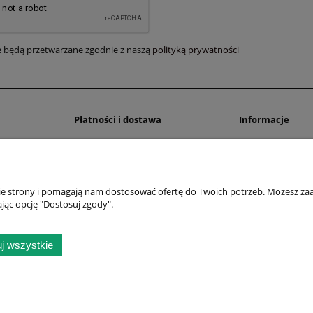
 będą przetwarzane zgodnie z naszą
polityką prywatności
Płatności i dostawa
Informacje
Formy płatności
Regulamin sklepu
Darmowa Dostawa
Polityka prywatno
Wysyłka zagraniczna
nie strony i pomagają nam dostosować ofertę do Twoich potrzeb. Możesz zaa
Czas i koszty dostawy
jąc opcję "Dostosuj zgody".
ce 535/154, 32-020 Wieliczka | NIP: 6791738313 | REGON: 356868263 | Email
Sklep internetowy Shoper.pl
j wszystkie