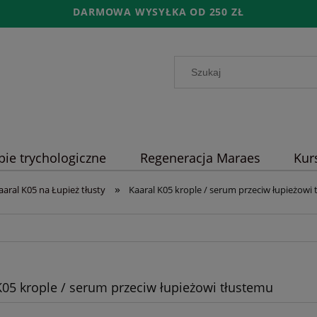
DARMOWA WYSYŁKA OD 250 ZŁ
pie trychologiczne
Regeneracja Maraes
Kur
»
aaral K05 na Łupież tłusty
Kaaral K05 krople / serum przeciw łupieżowi
K05 krople / serum przeciw łupieżowi tłustemu