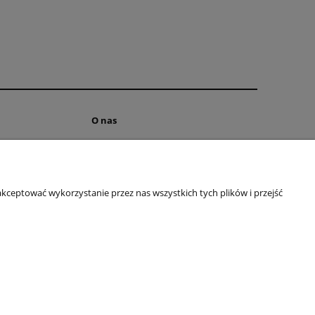
O nas
Kontakt i dane firmy
ści
Cetryfikowany Trycholog
o firmie
kceptować wykorzystanie przez nas wszystkich tych plików i przejść
Blog
:
wlosyizdrowie.eu@gmail.com
| Telefon:
502 301 064