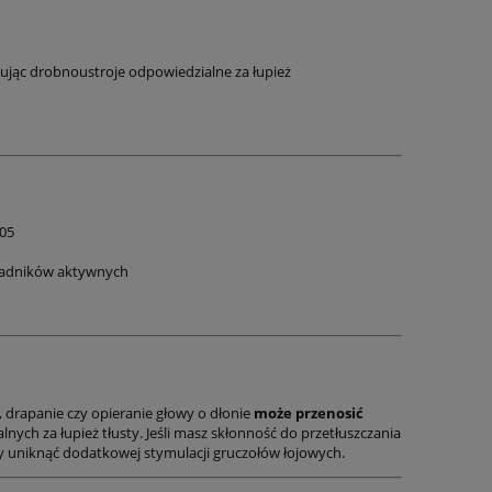
wypadaniu wło
trychologiczna z dietą,
455,
Andro PRO ×2,
ska
badaniami i suplementacją.
695,00 zł
K05 Kaaral Akty
i
Rytuał nawilżenia i równowagi z
Cena regularn
Cebulki i Szamp
ukując drobnoustroje odpowiedzialne za łupież
Maraes Care i Kaaral K05
Najniższa cen
Przeciw Wypada
do koszyka
nie
m
do ko
K05
kładników aktywnych
 drapanie czy opieranie głowy o dłonie
może przenosić
nych za łupież tłusty. Jeśli masz skłonność do przetłuszczania
by uniknąć dodatkowej stymulacji gruczołów łojowych.