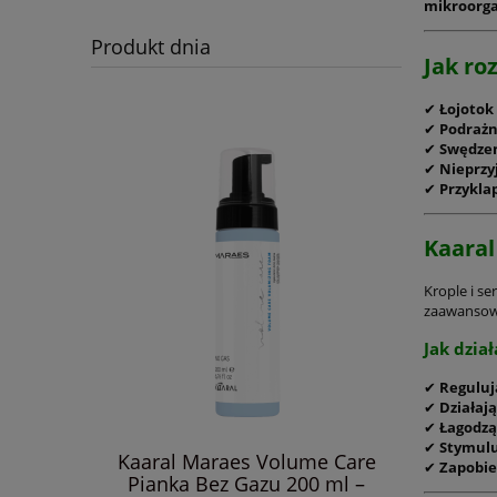
mikroorga
Produkt dnia
Jak ro
✔
Łojotok 
✔
Podrażn
✔
Swędze
✔
Nieprzy
✔
Przyklap
Kaaral
Krople i s
zaawansow
Jak dział
✔
Reguluj
✔
Działaj
✔
Łagodzą
Diet na
✔
Stymulu
włosów.
Kaaral Maraes Volume Care
MARAES
✔
Zapobi
rzez
Pianka Bez Gazu 200 ml –
Zestaw w