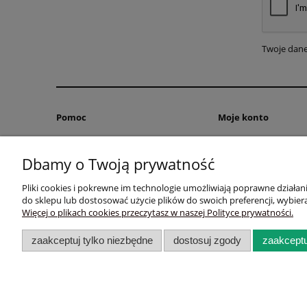
Twoje dane
Pomoc
Moje konto
Zwroty i reklamacje
Twoje zamówienia
Dbamy o Twoją prywatność
FAQ – Szkolenia trychologiczne, kurs
Ustawienia konta
trychologii, Serenity, co to jest Kaaral
Przechowalnia
Pliki cookies i pokrewne im technologie umożliwiają poprawne działa
K05 i Maraes Care
do sklepu lub dostosować użycie plików do swoich preferencji, wybiera
Sklep trychologiczny online - Wlosyizdrowie.eu |Czarnochowi
Więcej o plikach cookies przeczytasz w naszej Polityce prywatności.
zaakceptuj tylko niezbędne
dostosuj zgody
zaakceptu