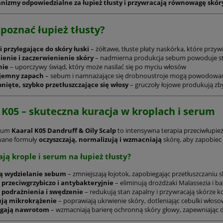
nizmy odpowiedzialne za łupież tłusty i przywracają równowagę skór
zpoznać łupież tłusty?
i przylegające do skóry łuski
– żółtawe, tłuste płaty naskórka, które przyw
ienie i zaczerwienienie skóry
– nadmierna produkcja sebum powoduje st
nie
– uporczywy świąd, który może nasilać się po myciu włosów
jemny zapach
– sebum i namnażające się drobnoustroje mogą powodować 
nięte, szybko przetłuszczające się włosy
– gruczoły łojowe produkują zb
 K05 – skuteczna kuracja w kroplach i serum
erum
Kaaral K05 Dandruff & Oily Scalp
to intensywna terapia przeciwłupież
ane formuły
oczyszczają, normalizują i wzmacniają
skórę, aby zapobiec
ają krople i serum na łupież tłusty?
ą wydzielanie sebum
– zmniejszają łojotok, zapobiegając przetłuszczaniu 
ą przeciwgrzybiczo i antybakteryjnie
– eliminują drożdżaki Malassezia i ba
 podrażnienia i swędzenie
– redukują stan zapalny i przywracają skórze 
ją mikrokrążenie
– poprawiają ukrwienie skóry, dotleniając cebulki włos
 LISS CARE KAARAL –
MARAES RENEW CARE Kaara
egają nawrotom
– wzmacniają barierę ochronną skóry głowy, zapewniając d
ygładzający. Szampon
Kompletny Zestaw – Regenera