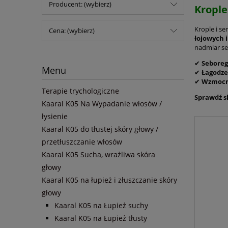
Producent: (wybierz)
Krople
Krople i s
Cena: (wybierz)
łojowych i
nadmiar s
✔
Seboreg
Menu
✔
Łagodze
✔
Wzmocni
Terapie trychologiczne
Sprawdź s
Kaaral K05 Na Wypadanie włosów /
łysienie
Kaaral K05 do tłustej skóry głowy /
przetłuszczanie włosów
Kaaral K05 Sucha, wrażliwa skóra
głowy
Kaaral K05 na łupież i złuszczanie skóry
głowy
Kaaral K05 na Łupież suchy
Kaaral K05 na Łupież tłusty