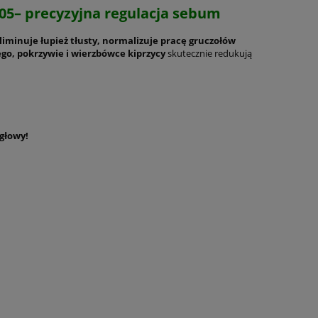
k05– precyzyjna regulacja sebum
liminuje łupież tłusty, normalizuje pracę gruczołów
go, pokrzywie i wierzbówce kiprzycy
skutecznie redukują
głowy!