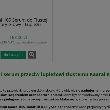
l K05 Serum do Tłustej
óry Głowy i Łupieżu
tłustego. Kuracja
Normalizująca na
163,00 zł
tłuszczającą Się Skórę
owy i Łupież Tłusty |
a 23% VAT, bez kosztów dostawy
akty Naturalne: Drzewo
baciane, Wierzbówka,
Pokrzywa 50 ml
do koszyka
 i serum przeciw łupieżowi tłustemu Kaaral K
ty to przewlekły problem skóry głowy, który objawia się
nadmiernym przetł
łosów, swędzeniem oraz podrażnieniami
. Może być spowodowany przez
wą pielęgnację lub rozwój drożdżaków Malassezia
, które nasilają proces
erum Kaaral K05 Dandruff & Oily Scalp
to zaawansowane preparaty trych