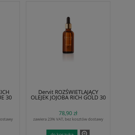
KICH
Dervit ROZŚWIETLAJĄCY
E 30
OLEJEK JOJOBA RICH GOLD 30
ej i
ml. tłoczony na zimno
ienie,
nierafinowany olej jojoba,
78,90 zł
skóry.
wzbogacony o rozświetlające
ndy i
złote cząsteczki. Nawilża,
dostawy
zawiera 23% VAT, bez kosztów dostawy
poprawia elastyczność,
regeneruje nadając blask..
do koszyka