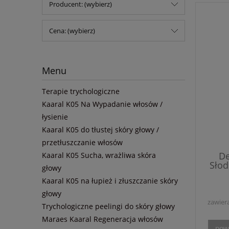
Producent: (wybierz)
Cena: (wybierz)
Menu
Terapie trychologiczne
Kaaral K05 Na Wypadanie włosów /
łysienie
Kaaral K05 do tłustej skóry głowy /
przetłuszczanie włosów
De
Kaaral K05 Sucha, wrażliwa skóra
Słod
głowy
Od Vit
Kaaral K05 na łupież i złuszczanie skóry
oleju
i wi
głowy
rege
zawier
Trychologiczne peelingi do skóry głowy
Maraes Kaaral Regeneracja włosów
pow