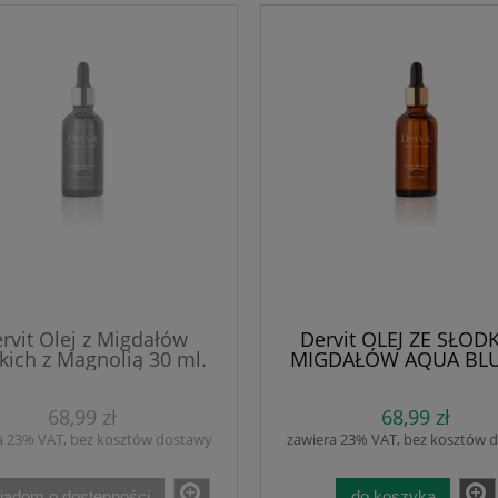
rvit Olej z Migdałów
Dervit OLEJ ZE SŁOD
kich z Magnolią 30 ml.
MIGDAŁÓW AQUA BLU
aDiet. Dzięki zawartości
ml. Do skóry wrażliw
 migdałowego, skwalenu
suchej. zapewnia odżyw
68,99 zł
68,99 zł
tamin A, E, D, nawilża,
regenerację i ochronę 
neruje i wygładza skórę
Subtelny zapach lawe
a 23% VAT, bez kosztów dostawy
zawiera 23% VAT, bez kosztów 
cytryny
iadom o dostępności
do koszyka