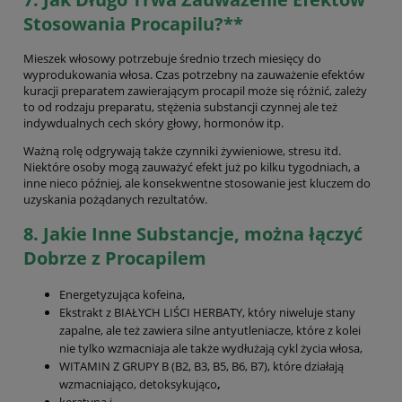
Stosowania Procapilu?**
Mieszek włosowy potrzebuje średnio trzech miesięcy do
wyprodukowania włosa. Czas potrzebny na zauważenie efektów
kuracji preparatem zawierającym procapil może się różnić, zależy
to od rodzaju preparatu, stężenia substancji czynnej ale też
indywdualnych cech skóry głowy, hormonów itp.
Ważną rolę odgrywają także czynniki żywieniowe, stresu itd.
Niektóre osoby mogą zauważyć efekt już po kilku tygodniach, a
inne nieco później, ale konsekwentne stosowanie jest kluczem do
uzyskania pożądanych rezultatów.
8.
Jakie Inne Substancje, można łączyć
Dobrze z Procapilem
Energetyzująca kofeina,
Ekstrakt z BIAŁYCH LIŚCI HERBATY, który niweluje stany
zapalne, ale też zawiera silne antyutleniacze, które z kolei
nie tylko wzmacniaja ale także wydłużają cykl życia włosa,
WITAMIN Z GRUPY B (B2, B3, B5, B6, B7), które działają
wzmacniająco, detoksykująco
,
keratyna i