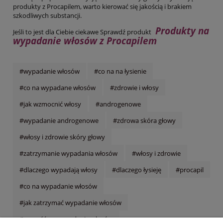
produkty z Procapilem, warto kierować się jakością i brakiem
szkodliwych substancji.
Produkty na
Jeśli to jest dla Ciebie ciekawe Sprawdź produkt
wypadanie włosów z Procapilem
#wypadanie włosów
#co na na łysienie
#co na wypadane włosów
#zdrowie i włosy
#jak wzmocnić włosy
#androgenowe
#wypadanie androgenowe
#zdrowa skóra głowy
#włosy i zdrowie skóry głowy
#zatrzymanie wypadania włosów
#włosy i zdrowie
#dlaczego wypadają włosy
#dlaczego łysieję
#procapil
#co na wypadanie włosów
#jak zatrzymać wypadanie włosów
#nowość na wypadanie włosów