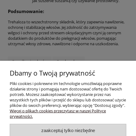
jak suszenie suszarką czy używanie prostownicy.
Podsumowanie:
Trehaloza to wszechstronny składnik, który zapewnia nawilżenie,
ochronę i stabilizację włosów. Jej zdolność do zatrzymywania
wilgoci i ochrony przed stresem oksydacyjnym czyni ją cennym
dodatkiem do produktów do pielęgnacji włosów, pomagając
utrzymać włosy zdrowe, nawilżone i odporne na uszkodzenia.
#nawilżanie włosów
#suche włosy
Dbamy o Twoją prywatność
#humekanty dla włosów
#co na suche włosy
#jak dbać o suche włosy
Pliki cookies i pokrewne im technologie umożliwiają poprawne
działanie strony i pomagają nam dostosować ofertę do Twoich
Pomoc
potrzeb. Możesz zaakceptować wykorzystanie przez nas
wszystkich tych plików i przejść do sklepu lub dostosować użycie
plików do swoich preferencji, wybierając opcję "Dostosuj zgody".
Moje konto
Więcej o plikach cookies przeczytasz w naszej Polityce
prywatności.
Płatności i dostawa
zaakceptuj tylko niezbędne