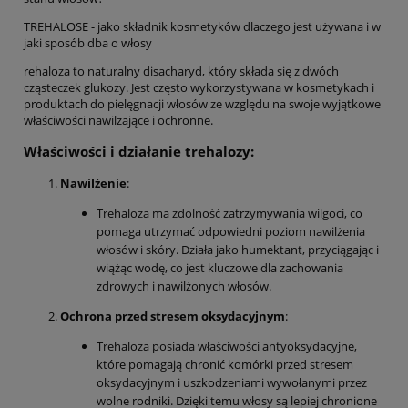
TREHALOSE - jako składnik kosmetyków dlaczego jest używana i w
jaki sposób dba o włosy
rehaloza to naturalny disacharyd, który składa się z dwóch
cząsteczek glukozy. Jest często wykorzystywana w kosmetykach i
produktach do pielęgnacji włosów ze względu na swoje wyjątkowe
właściwości nawilżające i ochronne.
Właściwości i działanie trehalozy:
Nawilżenie
:
Trehaloza ma zdolność zatrzymywania wilgoci, co
pomaga utrzymać odpowiedni poziom nawilżenia
włosów i skóry. Działa jako humektant, przyciągając i
wiążąc wodę, co jest kluczowe dla zachowania
zdrowych i nawilżonych włosów.
Ochrona przed stresem oksydacyjnym
:
Trehaloza posiada właściwości antyoksydacyjne,
które pomagają chronić komórki przed stresem
oksydacyjnym i uszkodzeniami wywołanymi przez
wolne rodniki. Dzięki temu włosy są lepiej chronione