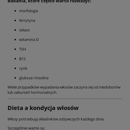
Badania, które często warto rozważyć:
morfologia
ferrytyna
żelazo
witamina D
TSH
B12
cynk
glukoza i insulina
Wiele przypadków wypadania włosów zaczyna się od niedoborów
lub zaburzeń hormonalnych.
Dieta a kondycja włosów
Włosy potrzebują składników odżywczych każdego dnia.
Szczególnie ważne są: