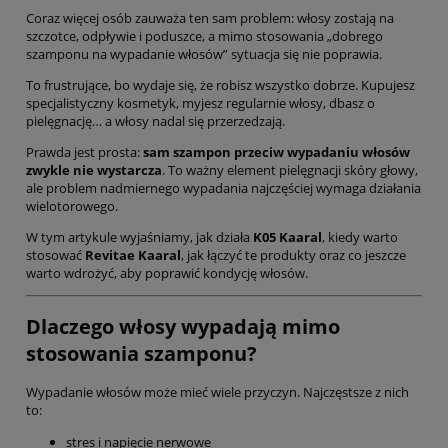
Coraz więcej osób zauważa ten sam problem: włosy zostają na
szczotce, odpływie i poduszce, a mimo stosowania „dobrego
szamponu na wypadanie włosów” sytuacja się nie poprawia.
To frustrujące, bo wydaje się, że robisz wszystko dobrze. Kupujesz
specjalistyczny kosmetyk, myjesz regularnie włosy, dbasz o
pielęgnację… a włosy nadal się przerzedzają.
Prawda jest prosta:
sam szampon przeciw wypadaniu włosów
zwykle nie wystarcza
. To ważny element pielęgnacji skóry głowy,
ale problem nadmiernego wypadania najczęściej wymaga działania
wielotorowego.
W tym artykule wyjaśniamy, jak działa
K05 Kaaral
, kiedy warto
stosować
Revitae Kaaral
, jak łączyć te produkty oraz co jeszcze
warto wdrożyć, aby poprawić kondycję włosów.
Dlaczego włosy wypadają mimo
stosowania szamponu?
Wypadanie włosów może mieć wiele przyczyn. Najczęstsze z nich
to:
stres i napięcie nerwowe