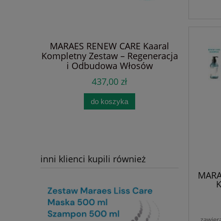
K
silik
Dervit An
Diet – Z
KAARAL –
MARAES RENEW CARE Kaaral
łysi
ska dla
Kompletny Zestaw – Regeneracja
wypadanie
ml.
i Odbudowa Włosów
Tryc
la Włosów
Zniszczonych. Szampon + Maska
437,00 zł
antyandr
y na co
+ Serum z Olejkiem Monoi i
Cena
w
 Nawilża
Kompleksami Algowymi.
Najn
do koszyka
egeneruje,
Nawilżenie, Blask, Wzmocnienie
agę.
Bez Obciążenia
bciążania.
inni klienci kupili również
MARA
K
Reg
Wł
Szam
zawier