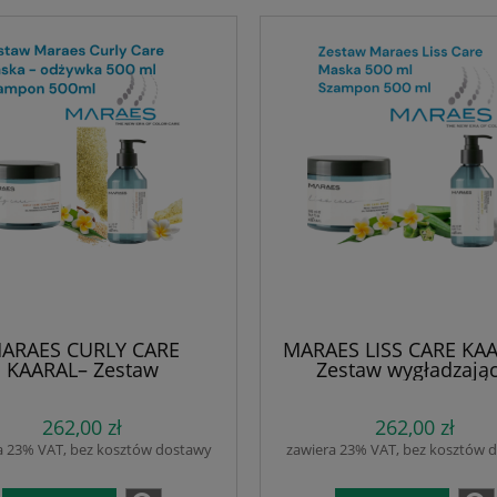
ARAES CURLY CARE
MARAES LISS CARE KAA
KAARAL– Zestaw
Zestaw wygładzając
italizujący do włosów
Szampon 500 ml + Mas
nych (Szampon 500 ml +
ml | Nawilżenie, regene
262,00 zł
262,00 zł
Odżywka 500 ml) |
kontrola puszenia | Bi
ilżenie, regeneracja i
Pantenol i Olejek Mono
a 23% VAT, bez kosztów dostawy
zawiera 23% VAT, bez kosztów 
eślenie skrętu | Olejek
4.00-5.00 | Bez soli, 
, Komosa Ryżowa, Złoto
parabenów i olejó