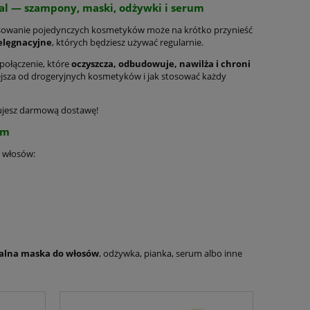
al — szampony, maski, odżywki i serum
Stosowanie pojedynczych kosmetyków może na krótko przynieść
elęgnacyjne
, których będziesz używać regularnie.
 połączenie, które
oczyszcza, odbudowuje, nawilża i chroni
niejsza od drogeryjnych kosmetyków i jak stosować każdy
kujesz darmową dostawę!
ym
o włosów:
alna maska do włosów
, odżywka, pianka, serum albo inne