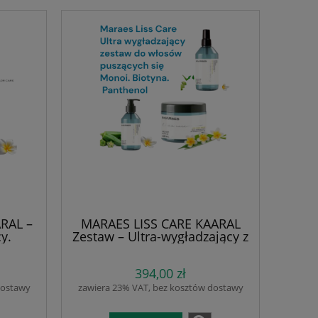
RAL –
MARAES LISS CARE KAARAL
y.
Zestaw – Ultra-wygładzający z
ka 500
Monoi, Biotyną i Pantenolem.
racja i
Redukuje puszenie, dodaje
394,00 zł
otyna,
blasku i miękkości; szampon
i | pH
500 ml , maska 500 ml i
dostawy
zawiera 23% VAT, bez kosztów dostawy
SLS,
odżywka 10 w 1 250 ml. Bez
w
alkoholu, parabenów i