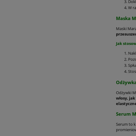
Dokł
W ra
Maska M
Maski Mara
przesusze
Jak stoso
Nakł
Pozo
Spłu
Stos
Odżywka
Odżywki Ma
włosy, jak
elastyczn
Serum M
Serum to k
promieniow