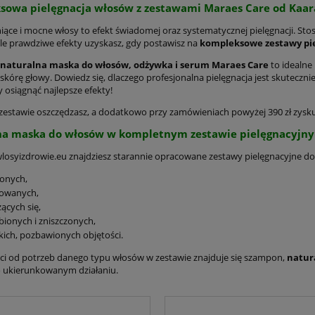
owa pielęgnacja włosów z zestawami Maraes Care od Kaar
niące i mocne włosy to efekt świadomej oraz systematycznej pielęgnacji. 
le prawdziwe efekty uzyskasz, gdy postawisz na
kompleksowe zestawy pi
naturalna maska do włosów, odżywka i serum Maraes Care
to idealne
 skórę głowy. Dowiedz się, dlaczego profesjonalna pielęgnacja jest skutecz
 osiągnąć najlepsze efekty!
zestawie oszczędzasz, a dodatkowo przy zamówieniach powyżej 390 zł zys
na maska do włosów w kompletnym zestawie pielęgnacyjn
wlosyizdrowie.eu znajdziesz starannie opracowane zestawy pielęgnacyjne d
onych,
bowanych,
ących się,
bionych i zniszczonych,
kich, pozbawionych objętości.
ci od potrzeb danego typu włosów w zestawie znajduje się szampon,
natur
 ukierunkowanym działaniu.