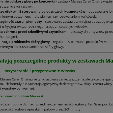
ałanie od skóry głowy po końcówki
– zestawy Maraes Care i Orising wspie
suszeniu skóry głowy.
sze efekty niż stosowanie pojedynczych kosmetyków
– dopasowane form
miernym puszeniem, matowieniem czy rozdwajaniem końcówek.
czędność czasu i pieniędzy
– stosowanie zestawu zmniejsza potrzebę eks
t u fryzjera związanych z regeneracją zniszczonych włosów.
na ochrona przed szkodliwymi czynnikami
– zestawy chronią włosy prze
hanicznymi.
minacja problemów skóry głowy
– regularne stosowanie produktów Maraes
iernym przetłuszczaniem się skóry głowy.
iałają poszczególne produkty w zestawach M
n
– oczyszczanie i przygotowanie włosów
araes Care i Orising nie tylko usuwają zanieczyszczenia, ale także
pielęgnu
iu. Ich formuły nie zawierają agresywnych detergentów, dzięki czemu włosy
j warstwy ochronnej
.
wać szampon z linii Maraes?
nić szampon w dłoniach przed nałożeniem na skórę głowy. Ten Szampon lu
wać skórę głowy opuszkami palców przez 2-3 minuty.