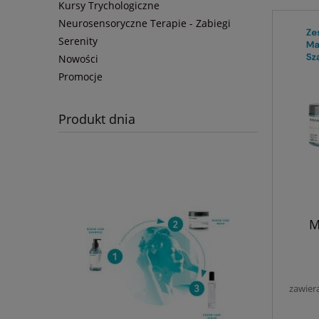
Kursy Trychologiczne
Neurosensoryczne Terapie - Zabiegi
Serenity
Nowości
Promocje
Produkt dnia
M
rew
kręco
Naw
zawier
podkr
Monoi