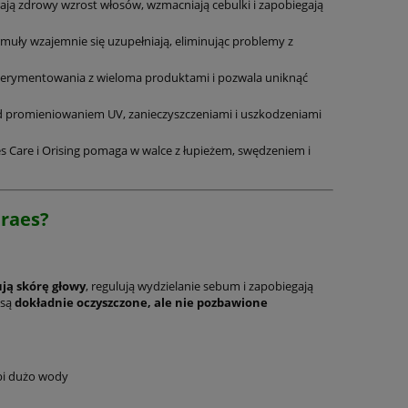
rają zdrowy wzrost włosów, wzmacniają cebulki i zapobiegają
uły wzajemnie się uzupełniają, eliminując problemy z
perymentowania z wieloma produktami i pozwala uniknąć
d promieniowaniem UV, zanieczyszczeniami i uszkodzeniami
 Care i Orising pomaga w walce z łupieżem, swędzeniem i
araes?
ją skórę głowy
, regulują wydzielanie sebum i zapobiegają
 są
dokładnie oczyszczone, ale nie pozbawione
bi dużo wody