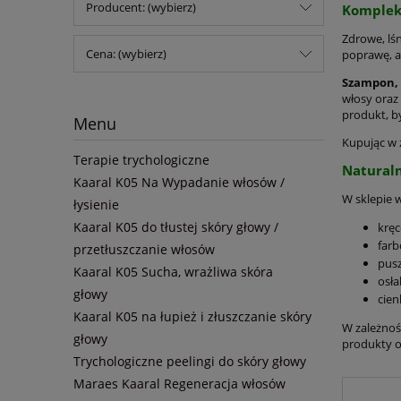
Producent: (wybierz)
Kompleks
Zdrowe, lś
Cena: (wybierz)
poprawę, a
Szampon, 
włosy oraz
produkt, by
Menu
Kupując w 
Terapie trychologiczne
Natural
Kaaral K05 Na Wypadanie włosów /
W sklepie 
łysienie
Kaaral K05 do tłustej skóry głowy /
kręc
far
przetłuszczanie włosów
pusz
Kaaral K05 Sucha, wrażliwa skóra
osła
głowy
cien
Kaaral K05 na łupież i złuszczanie skóry
W zależnoś
głowy
produkty o
Trychologiczne peelingi do skóry głowy
Maraes Kaaral Regeneracja włosów