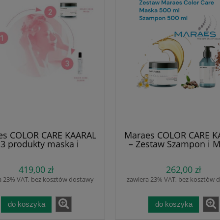
es COLOR CARE KAARAL
Maraes COLOR CARE K
 3 produkty maska i
– Zestaw Szampon i 
pon po 500 ml, serum
dla Włosów, po 500 
l- Kompleksowy Zestaw
Profesjonalny Duet 
419,00 zł
262,00 zł
 Pielęgnacji Włosów
Włosów Farbowany
rbowanych. Ochrona
Idealny na co dzień. C
a 23% VAT, bez kosztów dostawy
zawiera 23% VAT, bez kosztów 
koloru. Nawilżenie,
kolor. Nawilża włosy i
eneracja dla włosów i
głowy, Regeneruje, Prz
głowy. Naturalne olejki,
równowagę. Naturalne 
do koszyka
do koszyka
z obciążania włosów.
bez obciążania. Bez 