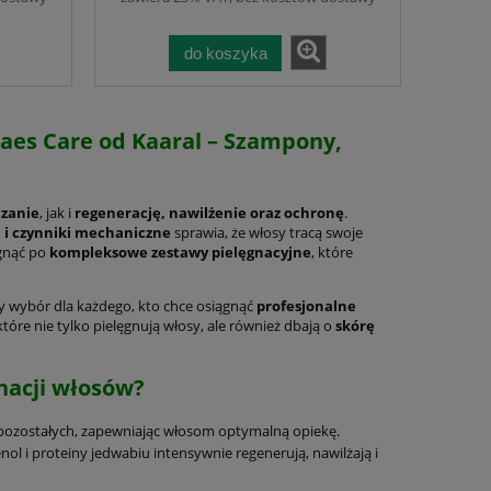
 dla
Szampon 500 ml + Odżywka
onych
500 ml + Pianka Bez Gazu 200
ml,
do koszyka
es Care od Kaaral – Szampony,
czanie
, jak i
regenerację, nawilżenie oraz ochronę
.
ą i czynniki mechaniczne
sprawia, że włosy tracą swoje
 –
MARAES RENEW CARE KAARAL
Maraes COLOR C
ęgnąć po
kompleksowe zestawy pielęgnacyjne
, które
a
ZESTAW – Szampon 500 ml +
produkty mask
Maska 500 ml z olejkiem Monoi i
500 ml, se
ów
kompleksem algowym. Głęboka
Kompleksow
ły wybór dla każdego, kto chce osiągnąć
profesjonalne
262,00 zł
419,
 które nie tylko pielęgnują włosy, ale również dbają o
skórę
o
regeneracja, nawilżenie i
Pielęgnac
a
ochrona dla osłabionych,
Farbowanych. O
do koszyka
do ko
je,
zniszczonych włosów
Nawilżenie, R
nacji włosów?
włosów i skóry 
ia.
olejki, bez obc
pozostałych, zapewniając włosom optymalną opiekę.
nol i proteiny jedwabiu intensywnie regenerują, nawilżają i