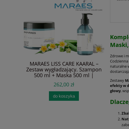
Ko
Wzmoc
Komple
Maski,
Zdrowe i 
Codzienna
MARAES LISS CARE KAARAL –
MARAE
naturalne 
Zestaw wygładzający. Szampon
Zestaw –
dostarczaj
500 ml + Maska 500 ml |
Monoi, 
Nawilżenie, regeneracja i
Reduku
Zestawy
M
262,00 zł
efekty w 
kontrola puszenia | Biotyna,
blasku i 
głowy
, ws
Pantenol i Olejek Monoi | pH
ml , mas
do koszyka
4.00-5.00 | Bez soli, SLS,
w 1 25
Dlacze
parabenów i olejów mineralnych
para
| Gładkość bez obciążenia
Zba
Nat
zabe