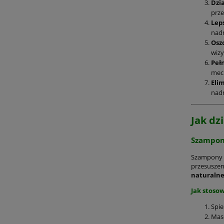
Dzi
prze
Lep
nad
Osz
wizy
Peł
mec
Eli
nadm
Jak dz
Szampo
Szampony M
przesuszen
naturalne
Jak stoso
Spie
Maso