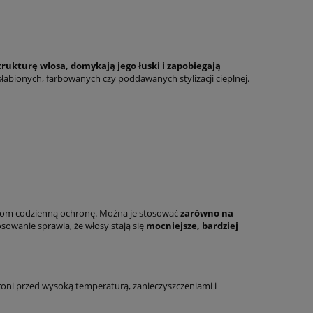
rukturę włosa, domykają jego łuski i zapobiegają
osłabionych, farbowanych czy poddawanych stylizacji cieplnej.
osom codzienną ochronę. Można je stosować
zarówno na
owanie sprawia, że włosy stają się
mocniejsze, bardziej
roni przed wysoką temperaturą, zanieczyszczeniami i