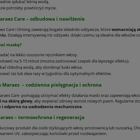
adnie spłukać letnią wodą.
zie potrzeby powtórzyć mycie.
araes Care
– odbudowa i nawilżenie
es Care i Orising zawierają bogate składniki odżywcze, które
wzmacniają st
niu
. Działają intensywniej niż odżywki, dzięki czemu są idealne dla włosów 
wać maskę?
adać na lekko osuszone ręcznikiem włosy.
stawić na 5-15 minut (można zastosować czepek dla lepszego efektu).
kać chłodną wodą, aby domknąć łuski włosa.
ować raz lub dwa razy w tygodniu dla optymalnych efektów.
 Maraes
– codzienna pielęgnacja i ochrona
raes Care pomagają utrzymać efekty działania maski oraz zapewniają wł
 i na skórę głowy
, aby wspierać zdrowy wzrost nowych pasm. Regularne stos
e i odporne na uszkodzenia mechaniczne
.
araes
– termoochrona i regeneracja
luczowy produkt dla osób stylizujących włosy prostownicą lub suszarką. Ch
aniem UV, zabezpieczając końcówki przed rozdwajaniem.