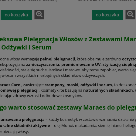
mpleksami Algowymi.
nawilżenie i ochrona
Nawilżenie, Blask,
osłabionych, zniszcz
nienie Bez Obciążenia
włosów
do koszyka
do koszyka
ksowa Pielęgnacja Włosów z Zestawami Mara
 Odżywki i Serum
mocne włosy wymagają
pełnej pielęgnacji
, która obejmuje zarówno
oczysz
 ekspozycja na
zanieczyszczenia, promieniowanie UV, stylizację ciepln
S LISS CARE KAARAL
Maraes COLOR CARE KAARAL
właściwości, stają się suche, łamliwe i matowe. Aby temu zapobiec, warto si
 Ultra-wygładzający z
Zestaw Szampon i Maska dl
ą włosom wszystkich niezbędnych składników odżywczych.
Biotyną i Pantenolem.
Włosów, po 500 ml.
je puszenie, dodaje
Profesjonalny Duet dla Włos
araes Care
, zawierające
szampony, maski, odżywki i serum
, to doskona
394,00 zł
262,00 zł
domowej pielęgnacji
. Kosmetyki te bazują na
naturalnych składnikach
,
miękkości; szampon 500
Farbowanych. Idealny na c
pierając zdrowy wzrost i odbudowę kosmyków.
ka 500 ml i odżywka 10
dzień. Chroni kolor. Nawilż
do koszyka
do koszyka
0 ml. Bez alkoholu,
włosy i skórę głowy, Regeneru
go warto stosować zestawy Maraes do pielęg
benów i SLS/SLES.
Przywraca równowagę.
Naturalne olejki bez obciążan
lansowana pielęgnacja
– każdy kosmetyk w zestawie wzmacnia działanie 
Bez SlS
uralne składniki aktywne
– olej Monoi, makadamia, siemię lniane, helioge
zpieczają włosy.