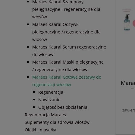
Maraes Kaaral Szampony
pielęgnacyjne i regeneracyjne dla
włosów
Maraes Kaaral Odżywki
pielęgnacyjne / regeneracyjne dla
włosów
Maraes Kaaral Serum regeneracyjne
do włosów
Maraes Kaaral Maski pielęgnacyjne
/ regeneracyjne dla włosów
Maraes Kaaral Gotowe zestawy do
Mara
regeneracji włosów
–
Regeneracja
szam
100 m
Nawilżanie
do
Objętość bez obciążania
Fa
zawier
Regeneracja Maraes
Reg
Suplementy dla zdrowia włosów
skóry 
Olejki i masełka
be