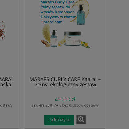
AARAL
MARAES CURLY CARE Kaaral –
Maska
Pełny, ekologiczny zestaw
ml.
rewitalizujący do włosów
dla
kręconych, falowanych i
400,00 zł
ch.
puszących się z olejkiem
hroni
Monoi, komosą ryżową i
dostawy
zawiera 23% VAT, bez kosztów dostawy
 skórę
złotem koloidalnym szampon
ywraca
500 ml + maska 500 ml + fluid
olejki
150 ml
do koszyka
SlS