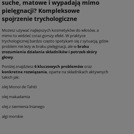
suche, matowe i wypadają mimo
pielęgnacji? Kompleksowe
spojrzenie trychologiczne
Możesz używać najlepszych kosmetyków do włosów, a
mimo to widzieć coraz gorszy efekt. W praktyce
trychologicznej bardzo często spotykam się z sytuacją, gdzie
problem nie leży w braku pielęgnacji, ale w
braku
zrozumienia działania składników i potrzeb skóry
głowy
.
Poniżej znajdziesz
6 kluczowych problemów
oraz
konkretne rozwiązania
, oparte na składnikach aktywnych
takich jak:
olej Monoi de Tahiti
olej makadamia
olej z siemienia lnianego
Dervit Andro Pro 2×90 kaps. Vita
Dervit Pro Ha
algi morskie
a -
Diet – Zestaw na 3 miesiące na
wypadanie i p
ml,
łysienie androgenowe i
Rekomendo
e
wypadanie włosów, blokuje DHT,
trychologów
178,00 zł
98,8