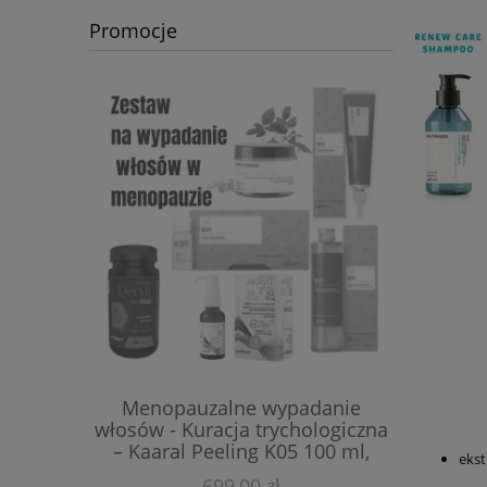
Promocje
Menopauzalne wypadanie
Kuracja
włosów - Kuracja trychologiczna
miesięcz
– Kaaral Peeling K05 100 ml,
przec
ekst
szampon 250 ml i ampułki 12x10
wypadan
699,00 zł