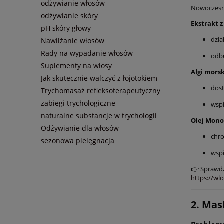
odżywianie włosów
Nowoczesne
odżywianie skóry
Ekstrakt 
pH skóry głowy
dzia
Nawilżanie włosów
Rady na wypadanie włosów
odb
Suplementy na włosy
Algi mors
Jak skutecznie walczyć z łojotokiem
dost
Trychomasaż refleksoterapeutyczny
zabiegi trychologiczne
wspi
naturalne substancje w trychologii
Olej Mono
Odżywianie dla włosów
chro
sezonowa pielęgnacja
wspi
👉 Sprawdź
https://wl
2. Mas