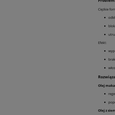
Problem:
Ciężkie for
odkł
blok
utr
Efekt:
wyp
brak
włos
Rozwiąza
Olej mak
rege
popr
Olej z sie