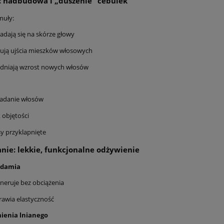
 nadbudowa i „duszenie” cebulek
muły:
adają się na skórze głowy
ują ujścia mieszków włosowych
udniają wzrost nowych włosów
adanie włosów
 objętości
y przyklapnięte
nie: lekkie, funkcjonalne odżywienie
adamia
neruje bez obciążenia
awia elastyczność
mienia lnianego