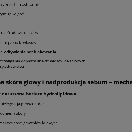
zy lekki film ochronny
zymuje wilgoć
lują środowisko skóry
erają cebulki włosów
ie:
odżywianie bez blokowania
.
rozwiązania dopasowane do włosów osłabionych:
osyizdrowie.eu
ha skóra głowy i nadprodukcja sebum – mec
 naruszona bariera hydrolipidowa
pielęgnacja prowadzi do:
odnienia skóry
reaktywności gruczołów łojowych