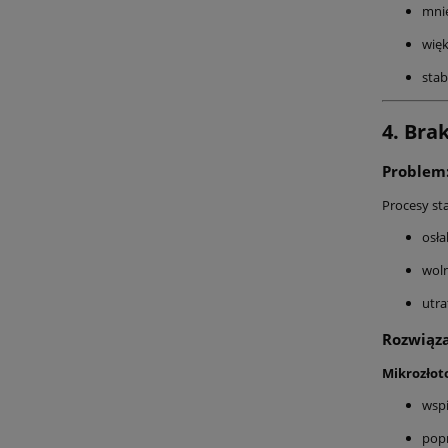
mni
więk
stab
4. Bra
Problem:
Procesy st
osła
woln
utra
Rozwiąz
Mikrozłot
wspi
pop