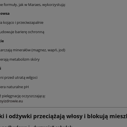
 formuły, jak w Maraes, wykorzystują:
z owsa
ła kojąco i przeciwzapalnie
udowuje barierę ochronną
kie
arczają minerałów (magnez, wapń, jod)
erają metabolizm skóry
i
ni przed utratą wilgoci
era naturalne pH
 pielęgnację oczyszczającą:
osyizdrowie.eu
ki i odżywki przeciążają włosy i blokują miesz