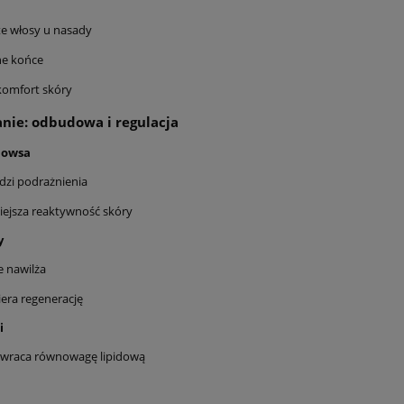
te włosy u nasady
he końce
komfort skóry
nie: odbudowa i regulacja
z owsa
dzi podrażnienia
ejsza reaktywność skóry
y
ie nawilża
era regenerację
i
ywraca równowagę lipidową