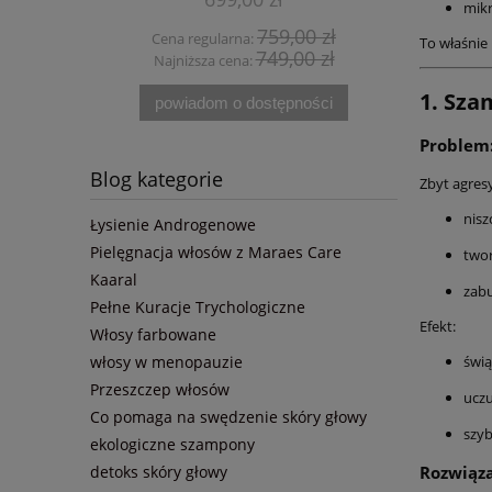
ml, Kaaral K05 przeciw
Andro P
mikr
wypadaniu włosów | Maraes
K05 Kaara
759,00 zł
Cena regularna:
Cena
To właśnie 
Care Odżywka Volume 500 ml
Cebulki i
749,00 zł
Najniższa cena:
Najn
,Dervit PRO Hair 120 kaps,
Przeciw 
witamina D3 +K2 | Diagnostyka
1. Sza
powiadom o dostępności
Problem:
Blog kategorie
Zbyt agres
nisz
Łysienie Androgenowe
Pielęgnacja włosów z Maraes Care
two
Kaaral
zabu
Pełne Kuracje Trychologiczne
Efekt:
Włosy farbowane
włosy w menopauzie
świą
Przeszczep włosów
uczu
Co pomaga na swędzenie skóry głowy
szyb
ekologiczne szampony
detoks skóry głowy
Rozwiąza