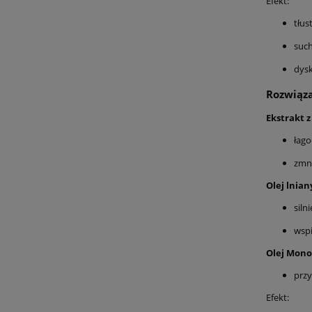
Efekt:
tłus
suc
dys
Rozwiąza
Ekstrakt 
łago
zmni
Olej lnian
siln
wspi
Olej Mono
prz
Efekt: