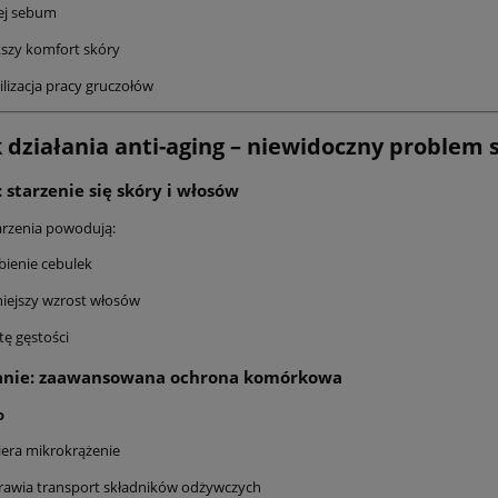
ej sebum
szy komfort skóry
ilizacja pracy gruczołów
k działania anti-aging – niewidoczny problem 
 starzenie się skóry i włosów
arzenia powodują:
bienie cebulek
iejszy wzrost włosów
tę gęstości
anie: zaawansowana ochrona komórkowa
o
era mikrokrążenie
rawia transport składników odżywczych