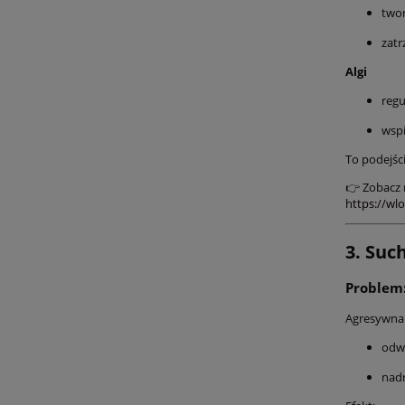
twor
zatr
Algi
regu
wspi
To podejśc
👉 Zobacz 
https://wl
3. Suc
Problem:
Agresywna 
odw
nad