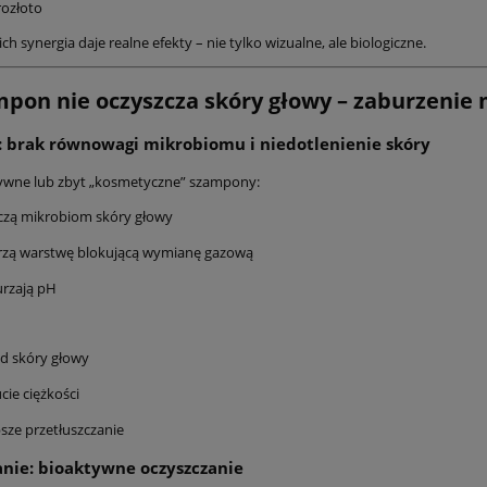
RO ×2, Serum Revitae
lotion 50 ml + Dervit PRO Ha
ozłoto
l Aktywującym Uśpione
120 kaps.| Trychologiczny
466,00 zł
546,00 zł
 regularna:
Cena regularna:
ich synergia daje realne efekty – nie tylko wizualne, ale biologiczne.
 Szamponem Kaaral K05
zestaw przeciw wypadaniu
456,00 zł
506,00 zł
iższa cena:
Najniższa cena:
Wypadaniu Włosów 500
włosów | Kuracja na poros
ml
włosów + badania i dieta
mpon nie oczyszcza skóry głowy – zaburzenie
do koszyka
do koszyka
 brak równowagi mikrobiomu i niedotlenienie skóry
ywne lub zbyt „kosmetyczne” szampony:
czą mikrobiom skóry głowy
rzą warstwę blokującą wymianę gazową
rzają pH
d skóry głowy
cie ciężkości
sze przetłuszczanie
nie: bioaktywne oczyszczanie