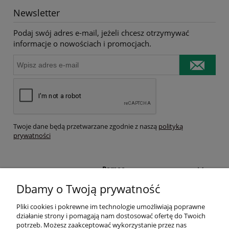
Newsletter
Podaj swój adres e-mail, jeżeli chcesz otrzymywać
informacje o nowościach i promocjach.
Twoje dane będą przetwarzane zgodnie z naszą
polityką
prywatności
Pomoc
Dbamy o Twoją prywatność
Moje konto
Pliki cookies i pokrewne im technologie umożliwiają poprawne
działanie strony i pomagają nam dostosować ofertę do Twoich
Płatności i dostawa
potrzeb. Możesz zaakceptować wykorzystanie przez nas