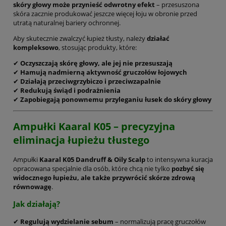
skóry głowy może przynieść odwrotny efekt
– przesuszona
skóra zacznie produkować jeszcze więcej łoju w obronie przed
utratą naturalnej bariery ochronnej.
Aby skutecznie zwalczyć łupież tłusty, należy
działać
kompleksowo
, stosując produkty, które:
✔
Oczyszczają skórę głowy, ale jej nie przesuszają
✔
Hamują nadmierną aktywność gruczołów łojowych
✔
Działają przeciwgrzybiczo i przeciwzapalnie
✔
Redukują świąd i podrażnienia
✔
Zapobiegają ponownemu przyleganiu łusek do skóry głowy
Ampułki Kaaral K05 – precyzyjna
eliminacja łupieżu tłustego
Ampułki
Kaaral K05 Dandruff & Oily Scalp
to intensywna kuracja
opracowana specjalnie dla osób, które chcą nie tylko
pozbyć się
widocznego łupieżu, ale także przywrócić skórze zdrową
równowagę
.
Jak działają?
✔
Regulują wydzielanie sebum
– normalizują pracę gruczołów