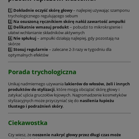
1️⃣
Dokładnie oczyść skórę głowy
– najlepiej używając szamponu
trychologicznego regulującego sebum
2️⃣
Na osuszoną ręcznikiem skórę nałóż zawartość ampułki
3️⃣
Delikatnie wmasuj produkt
– pobudzi to mikrokrążenie i
ułatwi wchłanianie składników aktywnych
4️⃣
Nie spłukuj
– ampułki działają najlepiej, gdy pozostają na
skórze
5️⃣
Stosuj regularnie
– zalecane 2-3 razy w tygodniu dla
optymalnych efektów
Porada trychologiczna
Unikaj nadmiernego używania
lakierów do włosów, żeli i innych
produktów do stylizacji
, które mogą obciążać skórę głowy i
zatykać ujścia gruczołów łojowych. Nagromadzenie kosmetyków
stylizacyjnych może przyczyniać się do
nasilenia łupieżu
tłustego i podrażnień skóry
.
Ciekawostka
Czy wiesz, że
noszenie nakryć głowy przez długi czas może