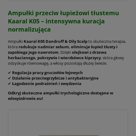
Ampułki przeciw łupieżowi tłustemu
Kaaral K05 – intensywna kuracja
normalizująca
Ampułki
Kaaral K05 Dandruff & Oily Scalp
to skuteczna terapia,
która
redukuje nadmiar sebum, eliminuje łupież tłusty i
zapobiega jego nawrotom
. Dzięki
olejkowi z drzewa
herbacianego, pokrzywie i wierzbówce kiprzycy
, skóra głowy
odzyskuje równowagę, a włosy pozostają dłużej świeże.
✔
Regulacja pracy gruczołów łojowych
✔
Działanie przeciwgrzybicze i antybakteryjne
✔
Łagodzenie podrażnień i swędzenia
Odkryj skuteczne ampułki trychologiczne dostępne w
wlosyizdrowie.eu!