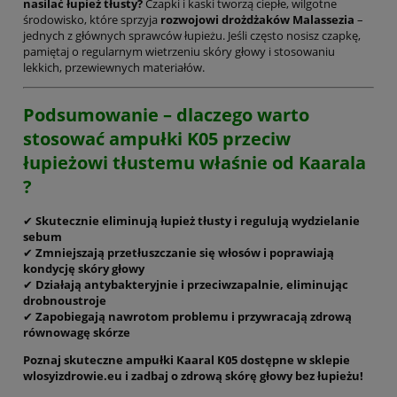
nasilać łupież tłusty?
Czapki i kaski tworzą ciepłe, wilgotne
środowisko, które sprzyja
rozwojowi drożdżaków Malassezia
–
jednych z głównych sprawców łupieżu. Jeśli często nosisz czapkę,
pamiętaj o regularnym wietrzeniu skóry głowy i stosowaniu
lekkich, przewiewnych materiałów.
Podsumowanie – dlaczego warto
stosować ampułki K05 przeciw
łupieżowi tłustemu właśnie od Kaarala
?
✔
Skutecznie eliminują łupież tłusty i regulują wydzielanie
sebum
✔
Zmniejszają przetłuszczanie się włosów i poprawiają
kondycję skóry głowy
✔
Działają antybakteryjnie i przeciwzapalnie, eliminując
drobnoustroje
✔
Zapobiegają nawrotom problemu i przywracają zdrową
równowagę skórze
Poznaj skuteczne ampułki Kaaral K05 dostępne w sklepie
wlosyizdrowie.eu i zadbaj o zdrową skórę głowy bez łupieżu!