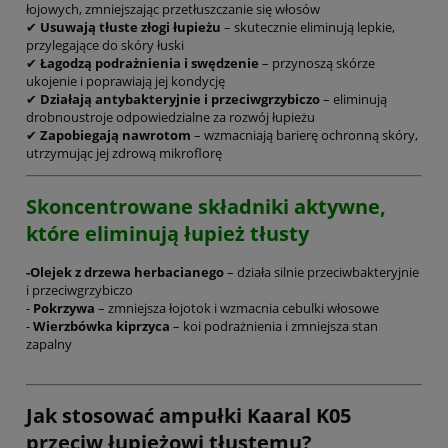
łojowych, zmniejszając przetłuszczanie się włosów
✔
Usuwają tłuste złogi łupieżu
– skutecznie eliminują lepkie,
przylegające do skóry łuski
✔
Łagodzą podrażnienia i swędzenie
– przynoszą skórze
ukojenie i poprawiają jej kondycję
✔
Działają antybakteryjnie i przeciwgrzybiczo
– eliminują
drobnoustroje odpowiedzialne za rozwój łupieżu
✔
Zapobiegają nawrotom
– wzmacniają barierę ochronną skóry,
utrzymując jej zdrową mikroflorę
Skoncentrowane składniki aktywne,
które eliminują łupież tłusty
-Olejek z drzewa herbacianego
– działa silnie przeciwbakteryjnie
i przeciwgrzybiczo
-
Pokrzywa
– zmniejsza łojotok i wzmacnia cebulki włosowe
-
Wierzbówka kiprzyca
– koi podrażnienia i zmniejsza stan
zapalny
Jak stosować ampułki Kaaral K05
przeciw łupieżowi tłustemu?