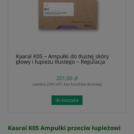
Kaaral K05 – Ampułki do tłustej skóry
głowy i łupieżu tłustego – Regulacja
Sebum, Łagodzenie Podrażnień i Przeciw
Swędzeniu. Naturalne skoncentrowane
ekstrakty. Wierzbówka, pokrzywa , olej z
201,00 zł
drzewa herbacianego. 12 x 10 ml
zawiera 23% VAT, bez kosztów dostawy
do koszyka
Kaaral K05 Ampułki przeciw łupieżowi