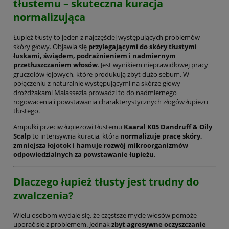
tłustemu – skuteczna kuracja
normalizująca
Łupież tłusty to jeden z najczęściej występujących problemów
skóry głowy. Objawia się
przylegającymi do skóry tłustymi
łuskami, świądem, podrażnieniem i nadmiernym
przetłuszczaniem włosów
. Jest wynikiem nieprawidłowej pracy
gruczołów łojowych, które produkują zbyt dużo sebum. W
połączeniu z naturalnie występującymi na skórze głowy
drożdżakami Malassezia prowadzi to do nadmiernego
rogowacenia i powstawania charakterystycznych złogów łupieżu
tłustego.
Ampułki przeciw łupieżowi tłustemu
Kaaral K05 Dandruff & Oily
Scalp
to intensywna kuracja, która
normalizuje pracę skóry,
zmniejsza łojotok i hamuje rozwój mikroorganizmów
odpowiedzialnych za powstawanie łupieżu
.
Dlaczego łupież tłusty jest trudny do
zwalczenia?
Wielu osobom wydaje się, że częstsze mycie włosów pomoże
uporać się z problemem. Jednak
zbyt agresywne oczyszczanie