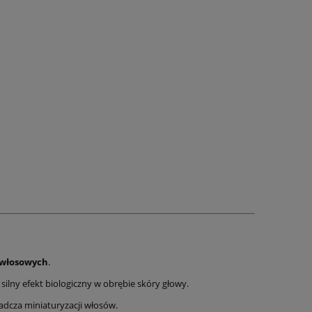
 włosowych
.
ny efekt biologiczny w obrębie skóry głowy.
dcza miniaturyzacji włosów.