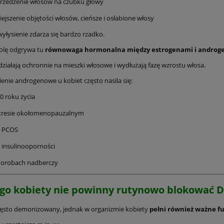
rzedzenie włosów na czubku głowy
ejszenie objętości włosów, cieńsze i osłabione włosy
yłysienie zdarza się bardzo rzadko.
olę odgrywa tu
równowaga hormonalna między estrogenami i androg
działają ochronnie na mieszki włosowe i wydłużają fazę wzrostu włosa.
ienie androgenowe u kobiet często nasila się:
0 roku życia
kresie okołomenopauzalnym
y PCOS
 insulinooporności
horobach nadberczy
go kobiety nie powinny rutynowo blokować 
zęsto demonizowany, jednak w organizmie kobiety
pełni również ważne fu