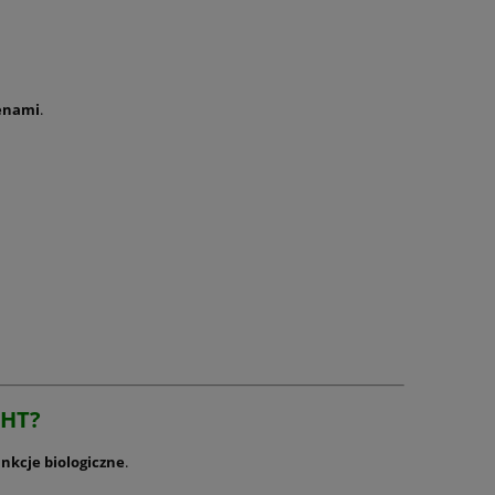
enami
.
DHT?
nkcje biologiczne
.