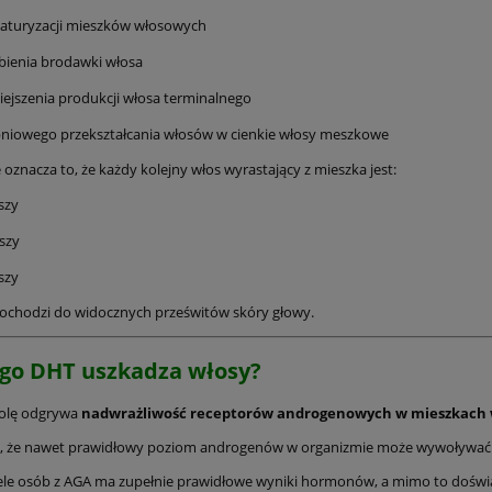
aturyzacji mieszków włosowych
bienia brodawki włosa
ejszenia produkcji włosa terminalnego
niowego przekształcania włosów w cienkie włosy meszkowe
oznacza to, że każdy kolejny włos wyrastający z mieszka jest:
szy
szy
szy
ochodzi do widocznych prześwitów skóry głowy.
go DHT uszkadza włosy?
rolę odgrywa
nadwrażliwość receptorów androgenowych w mieszkach
, że nawet prawidłowy poziom androgenów w organizmie może wywoływać sil
ele osób z AGA ma zupełnie prawidłowe wyniki hormonów, a mimo to doświa