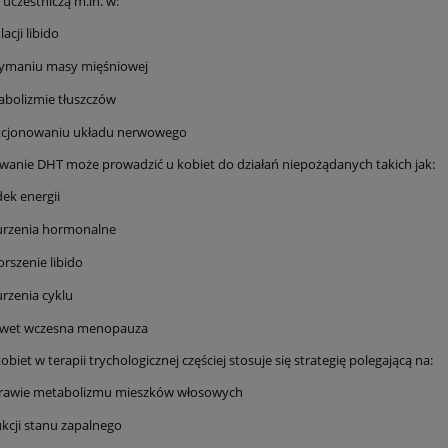
uczestniczą m.in. w:
lacji libido
zymaniu masy mięśniowej
bolizmie tłuszczów
kcjonowaniu układu nerwowego
owanie DHT może prowadzić u kobiet do działań niepożądanych takich jak:
ek energii
urzenia hormonalne
rszenie libido
rzenia cyklu
awet wczesna menopauza
obiet w terapii trychologicznej częściej stosuje się strategię polegającą na:
rawie metabolizmu mieszków włosowych
kcji stanu zapalnego