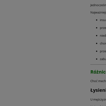
Jednocześn
Najważniejs
insu
prze
nied
chor
prze
zabu
Różnic
Choć mecha
Łysien
U mężczyzn