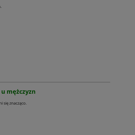
a
.
i u mężczyzn
i się znacząco.