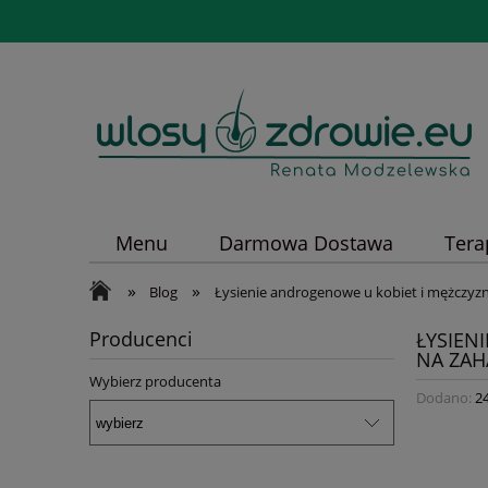
Menu
Darmowa Dostawa
Tera
»
»
Blog
Łysienie androgenowe u kobiet i mężczyz
Producenci
ŁYSIEN
NA ZA
Wybierz producenta
Dodano:
2