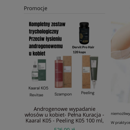
Promocje
Androgenowe wypadanie
Dervit An
niemożliwy
włosów u kobiet- Pełna Kuracja -
Diet – Z
Kaaral K05 - Peeling K05 100 ml,
łysi
W praktyce 
Szampon K05 250 ml, Revitae
wypadanie
526,00 zł