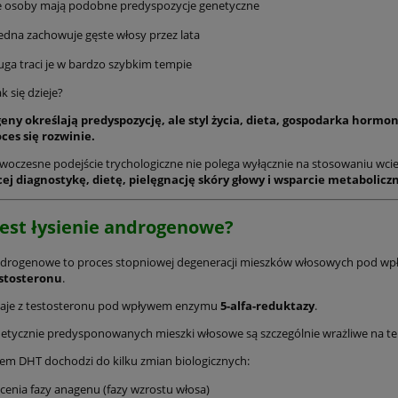
hologiczna kuracja
ml, Kaaral K05 przeciw
e osoby mają podobne predyspozycje genetyczne
ogenowa , wzmocnienie
wypadaniu włosów | Marae
189,00 zł
759,00 zł
 regularna:
Cena regularna:
jedna zachowuje gęste włosy przez lata
zrostu włosów
Care Odżywka Volume 500 
189,00 zł
749,00 zł
iższa cena:
Najniższa cena:
,Dervit PRO Hair 120 kaps,
uga traci je w bardzo szybkim tempie
witamina D3 +K2 | Diagnost
do koszyka
powiadom o dostępności
k się dzieje?
geny określają predyspozycję, ale styl życia, dieta, gospodarka hormona
ces się rozwinie.
woczesne podejście trychologiczne nie polega wyłącznie na stosowaniu wcie
ej diagnostykę, dietę, pielęgnację skóry głowy i wsparcie metabolic
est łysienie androgenowe?
androgenowe to proces stopniowej degeneracji mieszków włosowych pod
stosteronu
.
aje z testosteronu pod wpływem enzymu
5-alfa-reduktazy
.
etycznie predysponowanych mieszki włosowe są szczególnie wrażliwe na t
m DHT dochodzi do kilku zmian biologicznych:
cenia fazy anagenu (fazy wzrostu włosa)