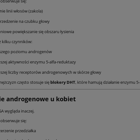
 obserwuje się:
nie linii włosów (zakola)
rzedzenie na czubku głowy
niowe powiększanie się obszaru łysienia
z kilku czynników:
szego poziomu androgenów
szej aktywności enzymu 5-alfa-reduktazy
szej liczby receptorów androgenowych w skórze głowy
mężczyzn często stosuje się
blokery DHT
, które hamują działanie enzymu 5-
ie androgenowe u kobiet
GA wygląda inaczej.
 obserwuje się:
erzenie przedziałka