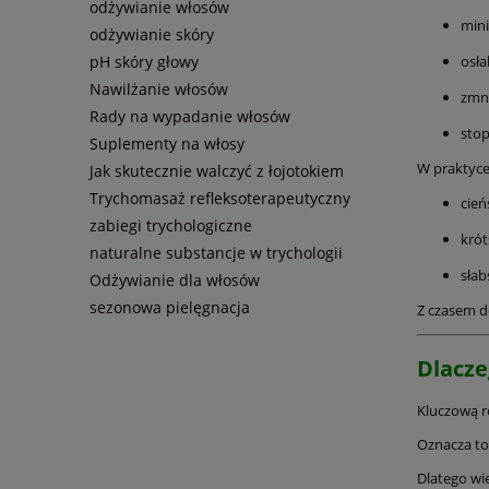
odżywianie włosów
mini
odżywianie skóry
osła
pH skóry głowy
Nawilżanie włosów
zmni
Rady na wypadanie włosów
stop
Suplementy na włosy
W praktyce 
Jak skutecznie walczyć z łojotokiem
Trychomasaż refleksoterapeutyczny
cień
zabiegi trychologiczne
krót
naturalne substancje w trychologii
słab
Odżywianie dla włosów
sezonowa pielęgnacja
Z czasem d
Dlacze
Kluczową 
Oznacza to
Dlatego wi