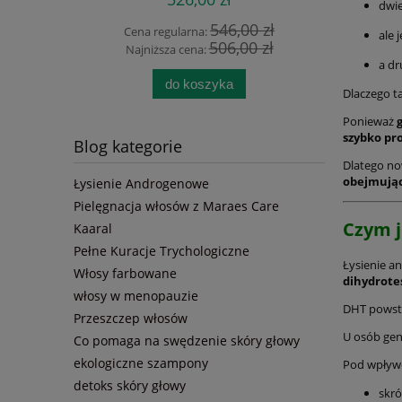
lotion 50 ml + Dervit PRO Hair
Tryc
dwi
120 kaps.| Trychologiczny
antyandr
546,00 zł
Cena regularna:
Cena
ale 
zestaw przeciw wypadaniu
w
506,00 zł
Najniższa cena:
Najn
włosów | Kuracja na porost
a dr
włosów + badania i dieta
do koszyka
Dlaczego ta
Ponieważ
szybko pro
Blog kategorie
Dlatego no
obejmując
Łysienie Androgenowe
Pielęgnacja włosów z Maraes Care
Czym j
Kaaral
Pełne Kuracje Trychologiczne
Łysienie 
Włosy farbowane
dihydrote
włosy w menopauzie
DHT powst
Przeszczep włosów
U osób gen
Co pomaga na swędzenie skóry głowy
ekologiczne szampony
Pod wpływe
detoks skóry głowy
skró