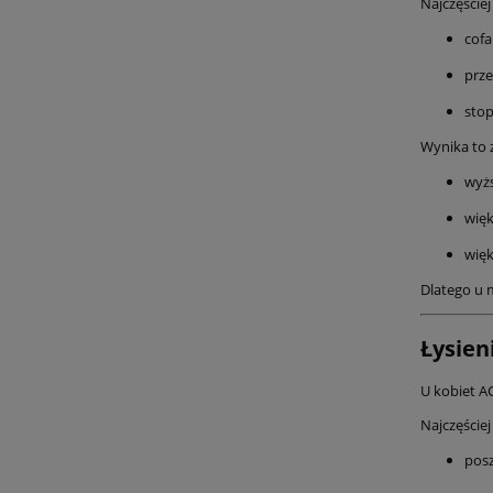
Najczęściej
cofa
prze
stop
Wynika to 
wyż
więk
więk
Dlatego u 
Łysien
U kobiet A
Najczęściej
posz