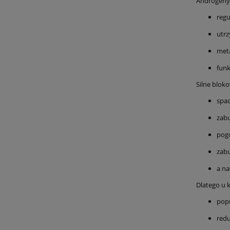
Androgeny 
regu
utr
meta
fun
Silne blok
spad
zab
pogo
zabu
a n
Dlatego u k
pop
redu