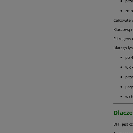
prze
zmni
Całkowite w
Kluczową r
Estrogeny 
Dlatego łys
po 4
w o
prz
przy
w c
Dlacze
DHT jest c