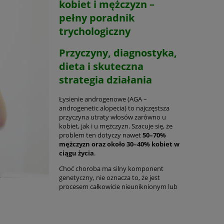
kobiet i mężczyzn –
pełny poradnik
trychologiczny
Przyczyny, diagnostyka,
dieta i skuteczna
strategia działania
Łysienie androgenowe (AGA –
androgenetic alopecia) to najczęstsza
przyczyna utraty włosów zarówno u
kobiet, jak i u mężczyzn. Szacuje się, że
problem ten dotyczy nawet
50–70%
mężczyzn oraz około 30–40% kobiet w
ciągu życia
.
Choć choroba ma silny komponent
genetyczny, nie oznacza to, że jest
Kuracja Antyandrogenowa- 3
Dervit Pro Ha
procesem całkowicie nieuniknionym lub
zna
miesięczna - Kompletny Zestaw
wypadanie i p
,
przeciw androgenowemu
Rekomendo
x10
wypadaniu włosów – z Dervit
trychologów
455,00 zł
98,8