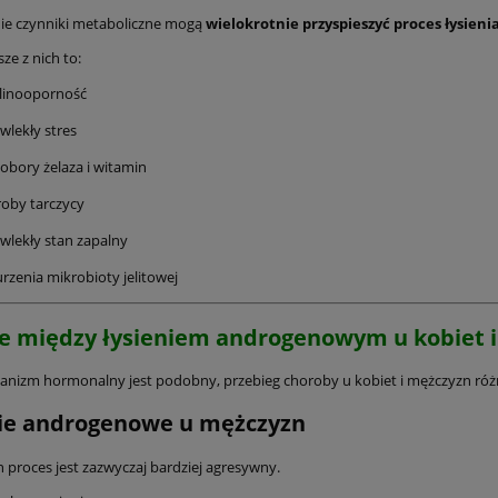
ie czynniki metaboliczne mogą
wielokrotnie przyspieszyć proces łysieni
ze z nich to:
linooporność
wlekły stres
obory żelaza i witamin
oby tarczycy
wlekły stan zapalny
rzenia mikrobioty jelitowej
e między łysieniem androgenowym u kobiet 
nizm hormonalny jest podobny, przebieg choroby u kobiet i mężczyzn różn
ie androgenowe u mężczyzn
 proces jest zazwyczaj bardziej agresywny.